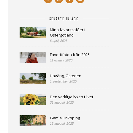
SENASTE INLÄGG
Mina favoritcaféer i
Östergötland
6 april, 2026
Favoritfoton från 2025
11 januari, 2026
Haväng, Österlen
1 september, 2025
Den verkliga lyxen i livet
31 augusti, 2025
Gamla Linköping
13 augusti, 2025