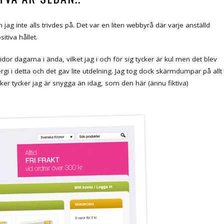
ag inte alls trivdes på. Det var en liten webbyrå där varje anställd
itiva hållet.
or dagarna i ända, vilket jag i och för sig tycker är kul men det blev
rgi i detta och det gav lite utdelning. Jag tog dock skärmdumpar på allt
aker tycker jag är snygga än idag, som den här (ännu fiktiva)