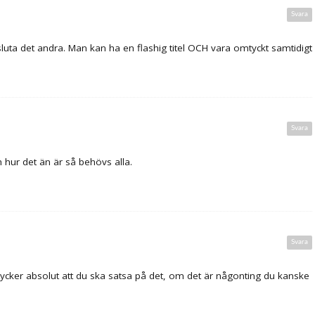
Svara
luta det andra. Man kan ha en flashig titel OCH vara omtyckt samtidigt
Svara
h hur det än är så behövs alla.
Svara
 tycker absolut att du ska satsa på det, om det är någonting du kanske