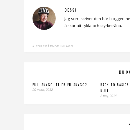
DESSI
Jag som skriver den här bloggen he
älskar att cykla och styrketräna.
FÖREGÅENDE INLÄGG
DU K
FUL, SNYGG. ELLER FULSNYGG?
BACK TO BASICS
20 mars, 2012
KUL!
2 maj, 2014