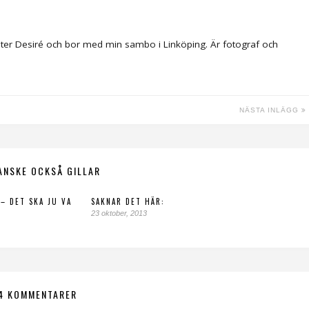
ter Desiré och bor med min sambo i Linköping. Är fotograf och
NÄSTA INLÄGG
ANSKE OCKSÅ GILLAR
 – DET SKA JU VA
SAKNAR DET HÄR:
23 oktober, 2013
4 KOMMENTARER