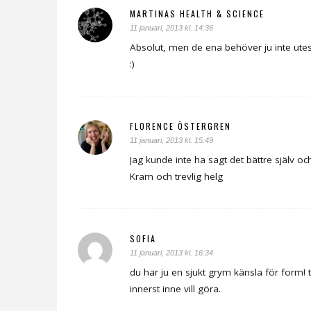
MARTINAS HEALTH & SCIENCE
11 januari, 2013 kl. 14:36
Absolut, men de ena behöver ju inte utes
:)
FLORENCE ÖSTERGREN
11 januari, 2013 kl. 15:49
Jag kunde inte ha sagt det bättre själv oc
Kram och trevlig helg
SOFIA
11 januari, 2013 kl. 16:34
du har ju en sjukt grym känsla för form!
innerst inne vill göra.