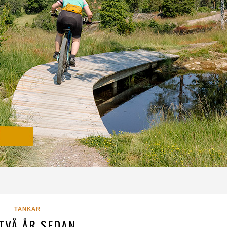
TANKAR
TVÅ ÅR SEDAN..