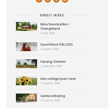
SENASTE INLÄGG
Mina favoritcaféer i
Östergötland
6 april, 2026
Favoritfoton från 2025
11 januari, 2026
Haväng, Österlen
1 september, 2025
Den verkliga lyxen i livet
31 augusti, 2025
Gamla Linköping
13 augusti, 2025