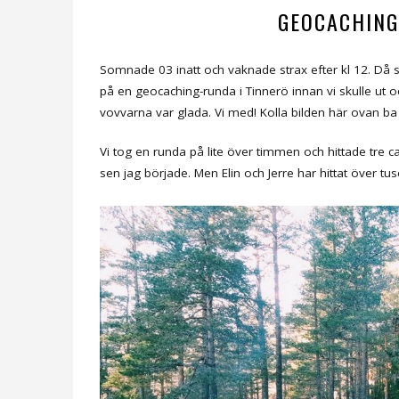
GEOCACHING
Somnade 03 inatt och vaknade strax efter kl 12. Då s
på en geocaching-runda i Tinnerö innan vi skulle ut oc
vovvarna var glada. Vi med! Kolla bilden här ovan ba
Vi tog en runda på lite över timmen och hittade tre cach
sen jag började. Men Elin och Jerre har hittat över tus