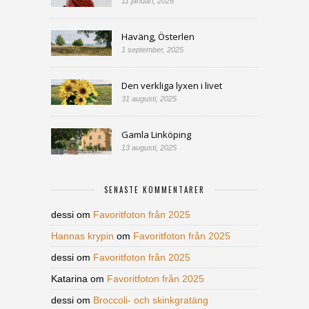
11 januari, 2026
Haväng, Österlen
1 september, 2025
Den verkliga lyxen i livet
31 augusti, 2025
Gamla Linköping
13 augusti, 2025
SENASTE KOMMENTARER
dessi
om
Favoritfoton från 2025
Hannas krypin
om
Favoritfoton från 2025
dessi
om
Favoritfoton från 2025
Katarina
om
Favoritfoton från 2025
dessi
om
Broccoli- och skinkgratäng