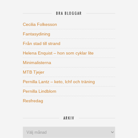
BRA BLOGGAR
Cecilia Folkesson
Fantasydining
Från stad till strand
Helena Enquist – hon som cyklar lite
Minimalisterna
MTB Tjejer
Pernilla Lantz – keto, lchf och träning
Pernilla Lindblom
Resfredag
ARKIV
Arkiv