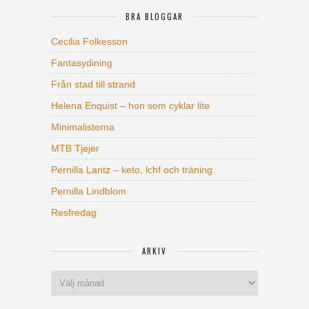
BRA BLOGGAR
Cecilia Folkesson
Fantasydining
Från stad till strand
Helena Enquist – hon som cyklar lite
Minimalisterna
MTB Tjejer
Pernilla Lantz – keto, lchf och träning
Pernilla Lindblom
Resfredag
ARKIV
Arkiv