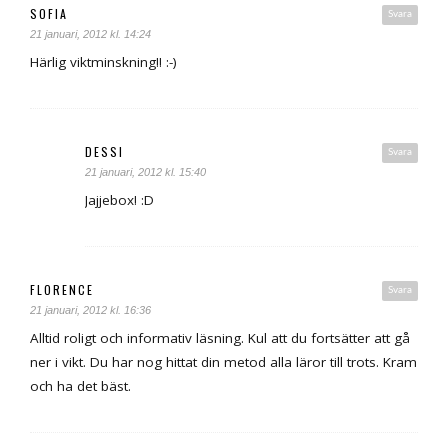
SOFIA
Svara
21 januari, 2012 kl. 14:24
Härlig viktminskning!! :-)
DESSI
Svara
21 januari, 2012 kl. 15:40
Jajjebox! :D
FLORENCE
Svara
21 januari, 2012 kl. 16:36
Alltid roligt och informativ läsning. Kul att du fortsätter att gå
ner i vikt. Du har nog hittat din metod alla läror till trots. Kram
och ha det bäst.