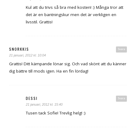
Kul att du trivs så bra med kosten! :) Många tror att
det är en bantningskur men det är verkligen en
livsstil. Grattis!
SNORKKIS
Svara
21 januari, 2012 kl. 10:04
Grattis! Ditt kämpande lönar sig. Och vad skönt att du känner
dig bättre till mods igen. Ha en fin lördag!
DESSI
Svara
21 januari, 2012 kl. 15:40
Tusen tack Sofie! Trevlig helg! :)