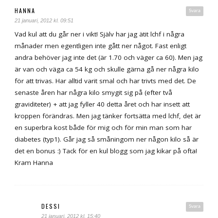
HANNA
Svara
21 januari, 2012 kl. 09:51
Vad kul att du går ner i vikt! Själv har jag ätit lchf i några
månader men egentligen inte gått ner något. Fast enligt
andra behöver jag inte det (är 1.70 och väger ca 60). Men jag
är van och väga ca 54 kg och skulle gärna gå ner några kilo
för att trivas. Har alltid varit smal och har trivts med det. De
senaste åren har några kilo smygit sig på (efter två
graviditeter) + att jag fyller 40 detta året och har insett att
kroppen förändras. Men jag tänker fortsätta med lchf, det är
en superbra kost både för mig och för min man som har
diabetes (typ1). Går jag så småningom ner någon kilo så är
det en bonus :) Tack för en kul blogg som jag kikar på ofta!
Kram Hanna
DESSI
Svara
21 januari, 2012 kl. 15:40