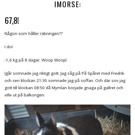
IMORSE:
67,8!
Någon som håller räkningen??
I do!
-1,6 kg på 8 dagar. Woop Woop!
Igår somnade jag riktigt gott. Jag såg på På Spåret med Fredrik
och sen klockan 21:30 somnade jag på soffan. Och där sov jag
gott till klockan 08:50 då Mymlan började gnaga på gallret och
ville ut på balkongen.