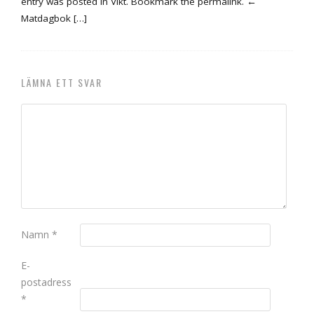
entry was posted in Vikt. Bookmark the permalink. ←
Matdagbok […]
LÄMNA ETT SVAR
Namn
*
E-
postadress
*