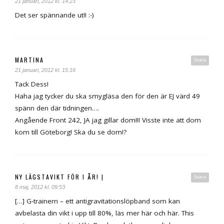
21 januari, 2012 kl. 14:23
Det ser spännande ut!! :-)
MARTINA
Svara
21 januari, 2012 kl. 15:16
Tack Dess!
Haha jag tycker du ska smygläsa den för den är EJ värd 49
spänn den där tidningen….
Angående Front 242, JA jag gillar dom!!! Visste inte att dom
kom till Göteborg! Ska du se dom!?
NY LÄGSTAVIKT FÖR I ÅR! |
Svara
8 maj, 2012 kl. 09:53
[…] G-trainern – ett antigravitationslöpband som kan
avbelasta din vikt i upp till 80%, läs mer här och här. This