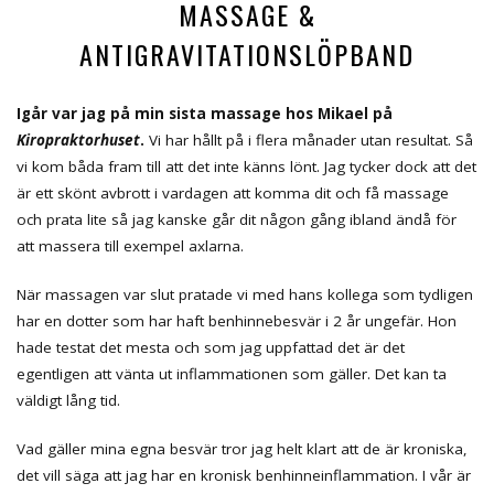
MASSAGE &
ANTIGRAVITATIONSLÖPBAND
Igår var jag på min sista massage hos Mikael på
Kiropraktorhuset
.
Vi har hållt på i flera månader utan resultat. Så
vi kom båda fram till att det inte känns lönt. Jag tycker dock att det
är ett skönt avbrott i vardagen att komma dit och få massage
och prata lite så jag kanske går dit någon gång ibland ändå för
att massera till exempel axlarna.
När massagen var slut pratade vi med hans kollega som tydligen
har en dotter som har haft benhinnebesvär i 2 år ungefär. Hon
hade testat det mesta och som jag uppfattad det är det
egentligen att vänta ut inflammationen som gäller. Det kan ta
väldigt lång tid.
Vad gäller mina egna besvär tror jag helt klart att de är kroniska,
det vill säga att jag har en kronisk benhinneinflammation. I vår är