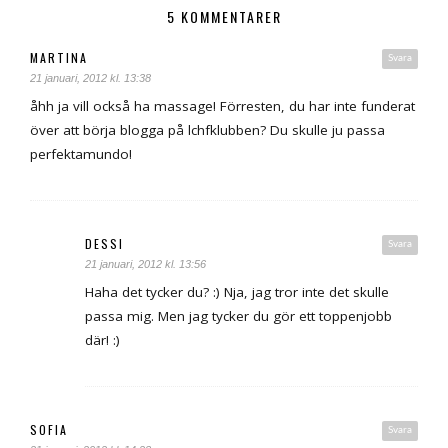
5 KOMMENTARER
MARTINA
Svara
21 januari, 2012 kl. 13:38
åhh ja vill också ha massage! Förresten, du har inte funderat
över att börja blogga på lchfklubben? Du skulle ju passa
perfektamundo!
DESSI
Svara
21 januari, 2012 kl. 13:56
Haha det tycker du? :) Nja, jag tror inte det skulle
passa mig. Men jag tycker du gör ett toppenjobb
där! :)
SOFIA
Svara