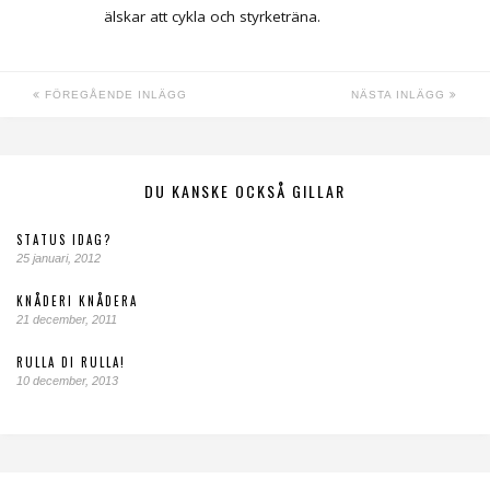
älskar att cykla och styrketräna.
FÖREGÅENDE INLÄGG
NÄSTA INLÄGG
DU KANSKE OCKSÅ GILLAR
STATUS IDAG?
25 januari, 2012
KNÅDERI KNÅDERA
21 december, 2011
RULLA DI RULLA!
10 december, 2013