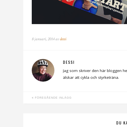
8 januari, 2014 av
dessi
DESSI
Jag som skriver den här bloggen he
älskar att cykla och styrketräna.
FÖREGÅENDE INLÄGG
DU K