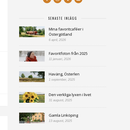
SENASTE INLÄGG
Mina favoritcaféer i
Östergötland
6 april, 2026
Favoritfoton från 2025
11 januari, 2026
Haväng, Österlen
1 september, 2025
Den verkliga lyxen i livet
31 augusti, 2025
Gamla Linköping
13 augusti, 2025