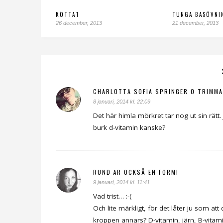
KÖTTAT
TUNGA BASÖVNI
26 december, 2013
21 december, 2013
CHARLOTTA SOFIA SPRINGER O TRIMM
8 januari, 2014 kl. 22:09
Det här himla mörkret tar nog ut sin rätt
burk d-vitamin kanske?
RUND ÄR OCKSÅ EN FORM!
9 januari, 2014 kl. 11:41
Vad trist… :-(
Och lite märkligt, för det låter ju som a
kroppen annars? D-vitamin, järn, B-vitam