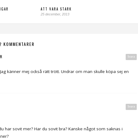
NGAR
ATT VARA STARK
25 december, 2013
2 KOMMENTARER
AR
Svara
. Jag känner mej också rätt trött. Undrar om man skulle köpa sej en
Svara
tt du har sovit mer? Har du sovit bra? Kanske något som saknas i
iner?