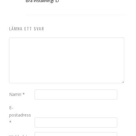
Bra inställning! :D
LÄMNA ETT SVAR
Namn
*
E-
postadress
*