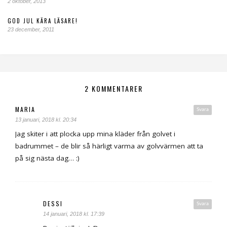
2 oktober, 2013
GOD JUL KÄRA LÄSARE!
23 december, 2011
2 KOMMENTARER
MARIA
Svara
13 januari, 2018 kl. 20:34
Jag skiter i att plocka upp mina kläder från golvet i
badrummet – de blir så härligt varma av golvvärmen att ta
på sig nästa dag… :)
DESSI
Svara
14 januari, 2018 kl. 17:39