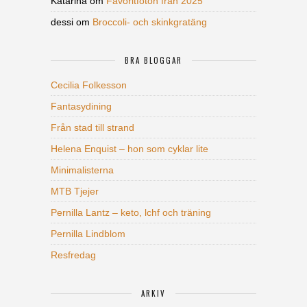
Katarina
om
Favoritfoton från 2025
dessi
om
Broccoli- och skinkgratäng
BRA BLOGGAR
Cecilia Folkesson
Fantasydining
Från stad till strand
Helena Enquist – hon som cyklar lite
Minimalisterna
MTB Tjejer
Pernilla Lantz – keto, lchf och träning
Pernilla Lindblom
Resfredag
ARKIV