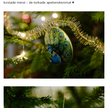
kostade minst – de torkade apelsinskivorna! ♥