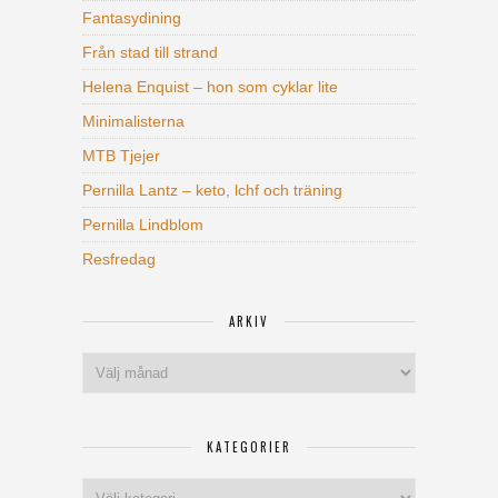
Fantasydining
Från stad till strand
Helena Enquist – hon som cyklar lite
Minimalisterna
MTB Tjejer
Pernilla Lantz – keto, lchf och träning
Pernilla Lindblom
Resfredag
ARKIV
Arkiv
KATEGORIER
Kategorier