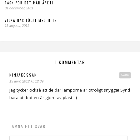
TACK FÖR DET HÄR ÅRET!
31 december, 2011
VILKA HAR FÖLJT MED HIT?
11 augusti, 2011
1 KOMMENTAR
NINJAKOSSAN
Svara
13 april, 2012 kl. 12:39
Jag tycker också att de där lamporna är otroligt snygga! Synd
bara att botten är gjord av plast =(
LÄMNA ETT SVAR