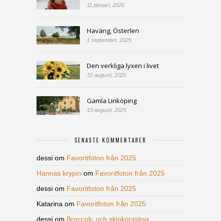
11 januari, 2026
Haväng, Österlen
1 september, 2025
Den verkliga lyxen i livet
31 augusti, 2025
Gamla Linköping
13 augusti, 2025
SENASTE KOMMENTARER
dessi
om
Favoritfoton från 2025
Hannas krypin
om
Favoritfoton från 2025
dessi
om
Favoritfoton från 2025
Katarina
om
Favoritfoton från 2025
dessi
om
Broccoli- och skinkgratäng