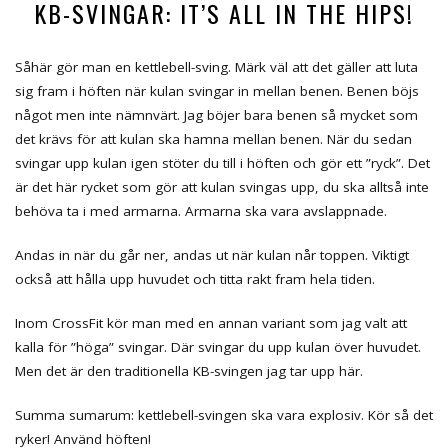
KB-SVINGAR: IT’S ALL IN THE HIPS!
Såhär gör man en kettlebell-sving. Märk väl att det gäller att luta
sig fram i höften när kulan svingar in mellan benen. Benen böjs
något men inte nämnvärt. Jag böjer bara benen så mycket som
det krävs för att kulan ska hamna mellan benen. När du sedan
svingar upp kulan igen stöter du till i höften och gör ett ”ryck”. Det
är det här rycket som gör att kulan svingas upp, du ska alltså inte
behöva ta i med armarna. Armarna ska vara avslappnade.
Andas in när du går ner, andas ut när kulan når toppen. Viktigt
också att hålla upp huvudet och titta rakt fram hela tiden.
Inom CrossFit kör man med en annan variant som jag valt att
kalla för ”höga” svingar. Där svingar du upp kulan över huvudet.
Men det är den traditionella KB-svingen jag tar upp här.
Summa sumarum: kettlebell-svingen ska vara explosiv. Kör så det
ryker! Använd höften!