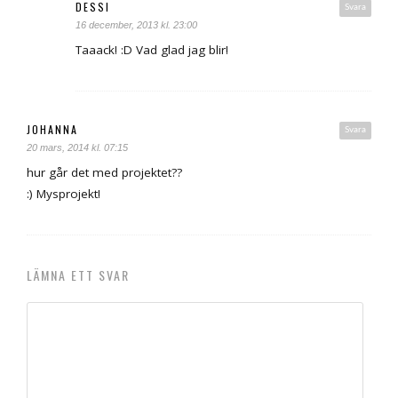
DESSI
Svara
16 december, 2013 kl. 23:00
Taaack! :D Vad glad jag blir!
JOHANNA
Svara
20 mars, 2014 kl. 07:15
hur går det med projektet??
:) Mysprojekt!
LÄMNA ETT SVAR