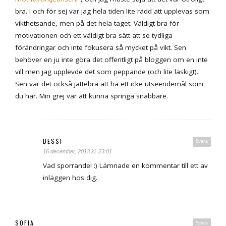
bra. I och för sej var jag hela tiden lite rädd att upplevas som
vikthetsande, men på det hela taget: Väldigt bra för
motivationen och ett väldigt bra sätt att se tydliga
förändringar och inte fokusera så mycket på vikt. Sen
behöver en ju inte göra det offentligt på bloggen om en inte
vill men jag upplevde det som peppande (och lite läskigt).
Sen var det också jättebra att ha ett icke utseendemål som
du har. Min grej var att kunna springa snabbare.
DESSI
Svara
16 december, 2013 kl. 23:01
Vad sporrande! :) Lämnade en kommentar till ett av
inläggen hos dig.
SOFIA
Svara