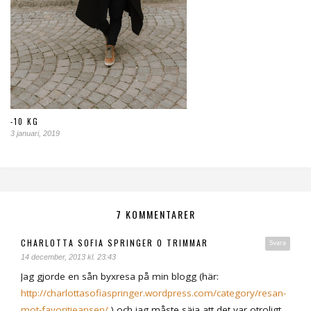
-10 KG
3 januari, 2019
7 KOMMENTARER
CHARLOTTA SOFIA SPRINGER O TRIMMAR
Svara
14 december, 2013 kl. 23:43
Jag gjorde en sån byxresa på min blogg (här:
http://charlottasofiaspringer.wordpress.com/category/resan-
mot-favoritjeansen/
) och jag måste säja att det var otroligt