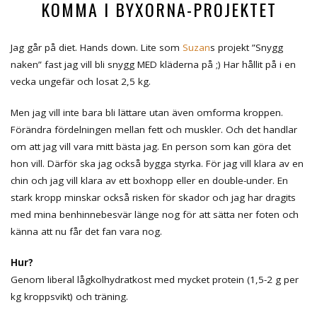
KOMMA I BYXORNA-PROJEKTET
Jag går på diet. Hands down. Lite som
Suzan
s projekt ”Snygg
naken” fast jag vill bli snygg MED kläderna på ;) Har hållit på i en
vecka ungefär och losat 2,5 kg.
Men jag vill inte bara bli lättare utan även omforma kroppen.
Förändra fördelningen mellan fett och muskler. Och det handlar
om att jag vill vara mitt bästa jag. En person som kan göra det
hon vill. Därför ska jag också bygga styrka. För jag vill klara av en
chin och jag vill klara av ett boxhopp eller en double-under. En
stark kropp minskar också risken för skador och jag har dragits
med mina benhinnebesvär länge nog för att sätta ner foten och
känna att nu får det fan vara nog.
Hur?
Genom liberal lågkolhydratkost med mycket protein (1,5-2 g per
kg kroppsvikt) och träning.