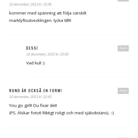
15 december, 2013 kl. 15:06
kommer med spänning att följa särskilt
marklyftsutvecklingen. lycka till!!!
DESSI
Svara
16 december, 2013 kl. 23:00
Vad kul! :)
RUND ÄR OCKSÅ EN FORM!
Svara
16 december, 2013 kl. 22:43
You go girl!! Du fixar det!
(PS. Älskar fotot! Riktigt roligt och med självdistans). :-)