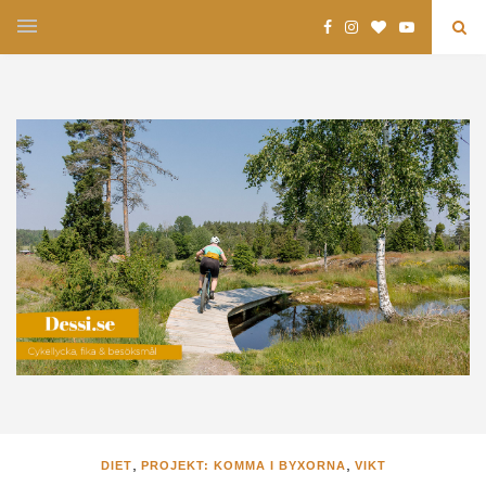
,
,
DIET
PROJEKT: KOMMA I BYXORNA
VIKT