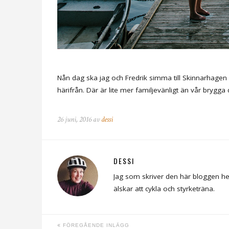
Nån dag ska jag och Fredrik simma till Skinnarhag
härifrån. Där är lite mer familjevänligt än vår brygga
26 juni, 2016 av
dessi
DESSI
Jag som skriver den här bloggen he
älskar att cykla och styrketräna.
FÖREGÅENDE INLÄGG