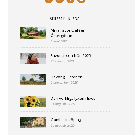
SENASTE INLÄGG
Mina favoritcaféer i
Östergötland
6 april, 2026
Favoritfoton från 2025
11 januari, 2026
Haväng, Österlen
1 september, 2025
Den verkliga lyxen i livet
31 augusti, 2025
Gamla Linköping
13 augusti, 2025