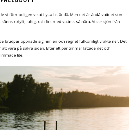
e vi förmodligen velat flytta hit ändå. Men det är ändå vattnet som
nns rofyllt, luftigt och fint med vattnet så nära. Vi ser sjön från
nde brudpar öppnade sig himlen och regnet fullkomligt vräkte ner. Det
 att vara på säkra sidan. Efter ett par timmar lättade det och
 simmade lite.