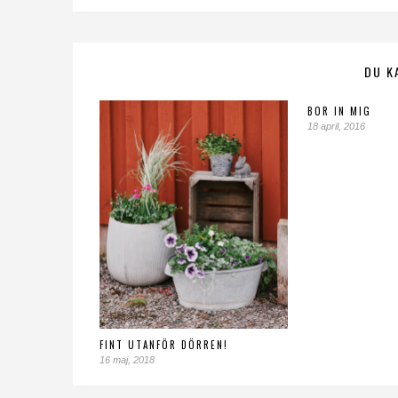
DU K
BOR IN MIG
18 april, 2016
FINT UTANFÖR DÖRREN!
16 maj, 2018