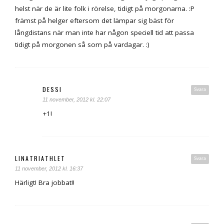
helst när de är lite folk i rörelse, tidigt på morgonarna. :P
främst på helger eftersom det lämpar sig bäst för
långdistans när man inte har någon speciell tid att passa
tidigt på morgonen så som på vardagar. :)
DESSI
Svara
11 november, 2012 kl. 22:07
+1!
LINATRIATHLET
Svara
11 november, 2012 kl. 16:37
Härligt! Bra jobbat!!