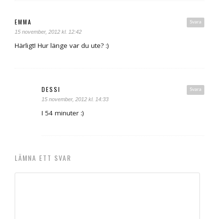
EMMA
Svara
15 november, 2012 kl. 12:42
Härligt! Hur länge var du ute? :)
DESSI
Svara
15 november, 2012 kl. 14:33
I 54 minuter :)
LÄMNA ETT SVAR