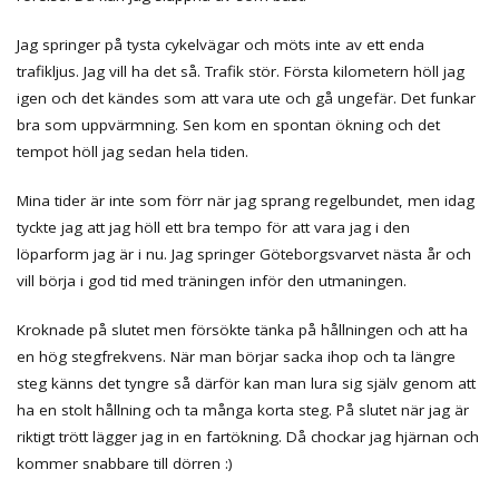
Jag springer på tysta cykelvägar och möts inte av ett enda
trafikljus. Jag vill ha det så. Trafik stör. Första kilometern höll jag
igen och det kändes som att vara ute och gå ungefär. Det funkar
bra som uppvärmning. Sen kom en spontan ökning och det
tempot höll jag sedan hela tiden.
Mina tider är inte som förr när jag sprang regelbundet, men idag
tyckte jag att jag höll ett bra tempo för att vara jag i den
löparform jag är i nu. Jag springer Göteborgsvarvet nästa år och
vill börja i god tid med träningen inför den utmaningen.
Kroknade på slutet men försökte tänka på hållningen och att ha
en hög stegfrekvens. När man börjar sacka ihop och ta längre
steg känns det tyngre så därför kan man lura sig själv genom att
ha en stolt hållning och ta många korta steg. På slutet när jag är
riktigt trött lägger jag in en fartökning. Då chockar jag hjärnan och
kommer snabbare till dörren :)