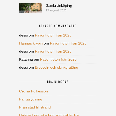
Gamla Linköping
13 augusti, 2025
SENASTE KOMMENTARER
dessi
om
Favoritfoton från 2025
Hannas krypin
om
Favoritfoton från 2025
dessi
om
Favoritfoton från 2025
Katarina
om
Favoritfoton från 2025
dessi
om
Broccoli- och skinkgratäng
BRA BLOGGAR
Cecilia Folkesson
Fantasydining
Från stad till strand
Helena Enquist – hon som cyklar lite