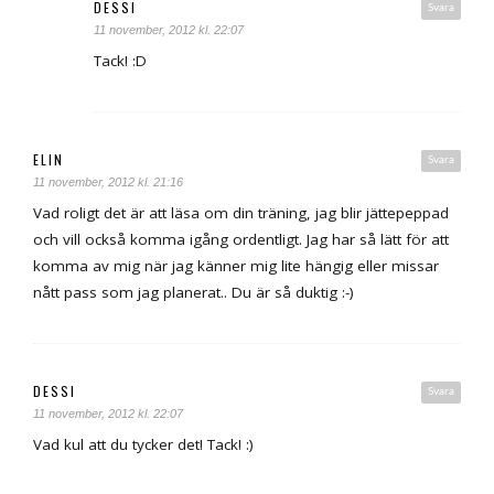
DESSI
Svara
11 november, 2012 kl. 22:07
Tack! :D
ELIN
Svara
11 november, 2012 kl. 21:16
Vad roligt det är att läsa om din träning, jag blir jättepeppad
och vill också komma igång ordentligt. Jag har så lätt för att
komma av mig när jag känner mig lite hängig eller missar
nått pass som jag planerat.. Du är så duktig :-)
DESSI
Svara
11 november, 2012 kl. 22:07
Vad kul att du tycker det! Tack! :)