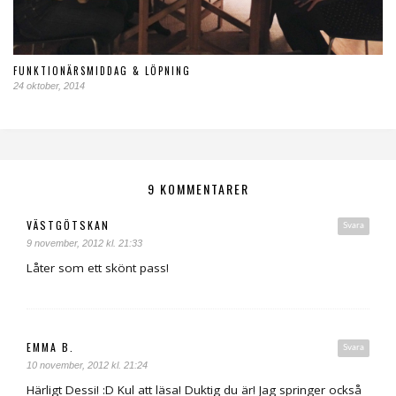
FUNKTIONÄRSMIDDAG & LÖPNING
24 oktober, 2014
9 KOMMENTARER
VÄSTGÖTSKAN
Svara
9 november, 2012 kl. 21:33
Låter som ett skönt pass!
EMMA B.
Svara
10 november, 2012 kl. 21:24
Härligt Dessi! :D Kul att läsa! Duktig du är! Jag springer också