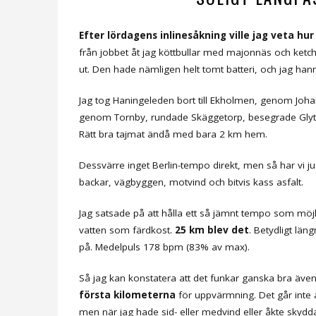
Efter lördagens inlinesåkning ville jag veta hu
från jobbet åt jag köttbullar med majonnäs och ketc
ut. Den hade nämligen helt tomt batteri, och jag hann
Jag tog Haningeleden bort till Ekholmen, genom Johan
genom Tornby, rundade Skäggetorp, besegrade Glytt
Rätt bra tajmat ändå med bara 2 km hem.
Dessvärre inget Berlin-tempo direkt, men så har vi ju i
backar, vägbyggen, motvind och bitvis kass asfalt.
Jag satsade på att hålla ett så jämnt tempo som möjl
vatten som färdkost.
25 km blev det
. Betydligt lä
på. Medelpuls 178 bpm (83% av max).
Så jag kan konstatera att det funkar ganska bra även 
första kilometerna
för uppvärmning. Det går inte 
men när jag hade sid- eller medvind eller åkte skyddat