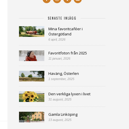
SENASTE INLÄGG
Mina favoritcaféer i
Östergötland
6 april, 2026
Favoritfoton från 2025
11 januari, 2026
Haväng, Österlen
1 september, 2025
Den verkliga lyxen i livet
31 augusti, 2025
Gamla Linköping
13 augusti, 2025