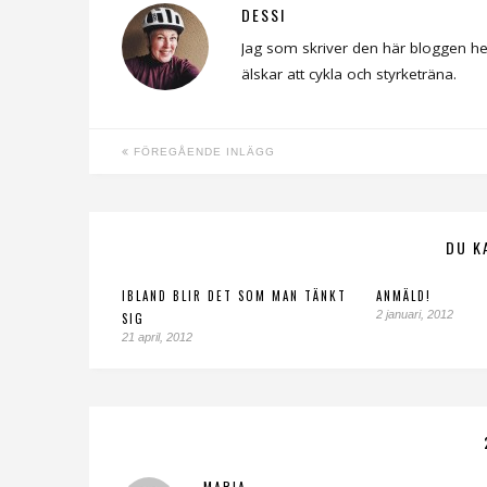
DESSI
Jag som skriver den här bloggen he
älskar att cykla och styrketräna.
FÖREGÅENDE INLÄGG
DU K
IBLAND BLIR DET SOM MAN TÄNKT
ANMÄLD!
2 januari, 2012
SIG
21 april, 2012
MARIA