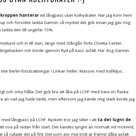
r kroppen hanterar
ett långpass utan kolhydrater. När jag kom hem
hup och försökte ladda Garmin så mycket det gick innan jag gav mig
 ladda den till ungefär 15%.
nelund och in till stan, längs med Stångån förbi Cloetta Center,
ingebacken och körde igenom Ryd på kass asfalt. Här dog Garmin.
nte Berlin-förutsättningar i Linkan heller. Massvis med trafikljus,
igt och orka hålla. Det gick bra att åka på LCHF med bara en flaska
ngre än vad jag hade tänkt, men eftersom jag kände mig stark körde jag
med långpass på LCHF. Nyckeln tror jag sitter i att
ta det lugnt de
att ösa på redan från start. Det kändes tyngre än normalt vid motvind,
 så rullade det på fint. Det som gör mig trött är främst dålig asfalt