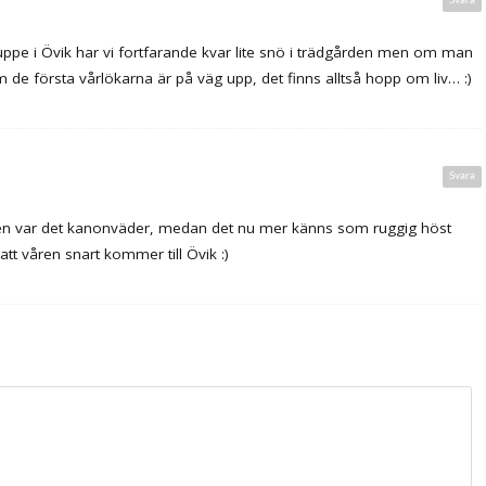
Svara
är uppe i Övik har vi fortfarande kvar lite snö i trädgården men om man
 om de första vårlökarna är på väg upp, det finns alltså hopp om liv… :)
Svara
agen var det kanonväder, medan det nu mer känns som ruggig höst
tt våren snart kommer till Övik :)