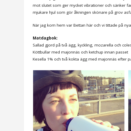
mot slutet som ger mycket vibrationer och sänker fa
mjukare hjul som gör åkningen skönare på grov asfa
När jag kom hem var Bettan här och vi tittade på ny
Matdagbok:
Sallad gjord på två ägg, kyckling, mozarella och cole
Köttbullar med majonnäs och ketchup innan passet
Kesella 1% och två kokta ägg med majonnäs efter p