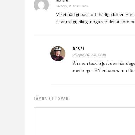
26 april, 2012 kl. 14:30
Vilket härligt pass och härliga bilder! H
tittar riktigt, riktigt noga ser det ut som
DESSI
26 april, 2012 kl. 14:40
Åh men tack! :) Just den här d
med regn.. Håller tummarna för a
LÄMNA ETT SVAR