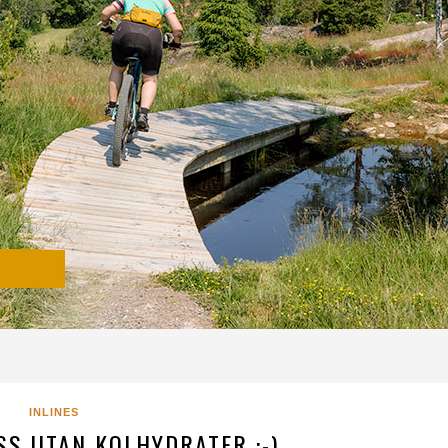
INLINES
SS UTAN KOLHYDRATER :-)