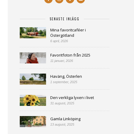
SENASTE INLÄGG
Mina favoritcaféer i
Östergötland
6 april, 2026
Favoritfoton från 2025
11 januari, 2026
Haväng, Österlen
1 september, 2025
Den verkliga lyxen i livet
31 augusti, 2025
Gamla Linköping
13 augusti, 2025