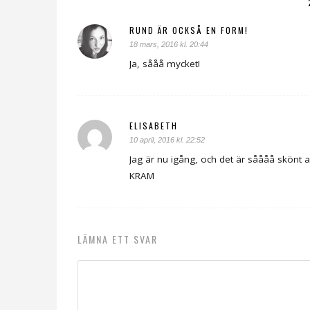
RUND ÄR OCKSÅ EN FORM!
18 mars, 2016 kl. 20:44
Ja, sååå mycket!
ELISABETH
10 april, 2016 kl. 22:52
Jag är nu igång, och det är såååå skönt att
KRAM
LÄMNA ETT SVAR