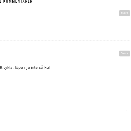
2 KOMMENTARER
Svara
Svara
 cykla, löpa nja inte så kul.