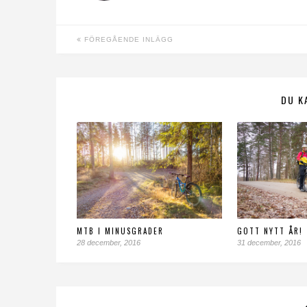
FÖREGÅENDE INLÄGG
DU K
MTB I MINUSGRADER
GOTT NYTT ÅR!
28 december, 2016
31 december, 2016