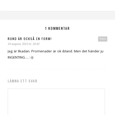
1 KOMMENTAR
RUND ÄR OCKSÅ EN FORM!
Svara
19 augusti, 2013 kl. 18:42
Jag är likadan. Promenader är ok ibland. Men det händer ju
INGENTING…. :-))
LÄMNA ETT SVAR