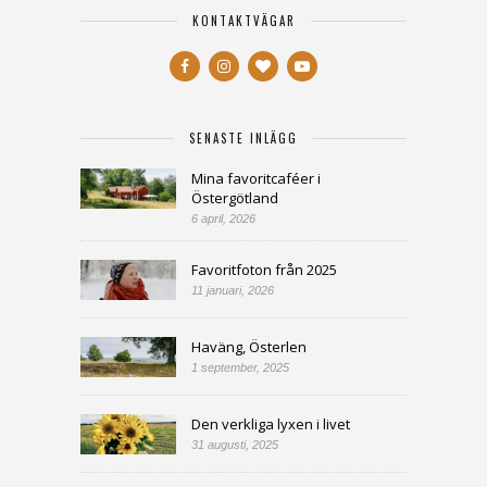
KONTAKTVÄGAR
SENASTE INLÄGG
Mina favoritcaféer i
Östergötland
6 april, 2026
Favoritfoton från 2025
11 januari, 2026
Haväng, Österlen
1 september, 2025
Den verkliga lyxen i livet
31 augusti, 2025