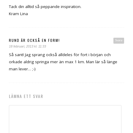
Tack din alltid så peppande inspiration.
Kram Lina
RUND ÄR OCKSÅ EN FORM!
Svara
18 februari, 2013 kl. 11:33
Så sant! Jag sprang också alldeles för fort i början och
orkade aldrig springa mer än max 1 km. Man lär så länge
man lever… ;-)
LÄMNA ETT SVAR