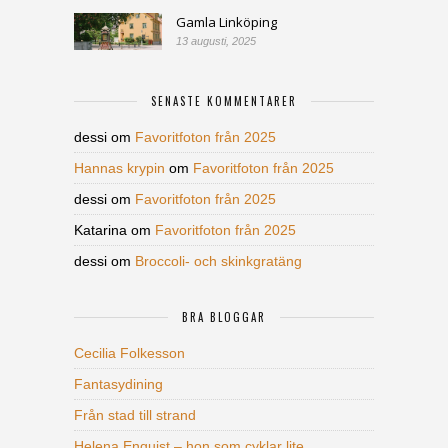
Gamla Linköping
13 augusti, 2025
SENASTE KOMMENTARER
dessi
om
Favoritfoton från 2025
Hannas krypin
om
Favoritfoton från 2025
dessi
om
Favoritfoton från 2025
Katarina
om
Favoritfoton från 2025
dessi
om
Broccoli- och skinkgratäng
BRA BLOGGAR
Cecilia Folkesson
Fantasydining
Från stad till strand
Helena Enquist – hon som cyklar lite