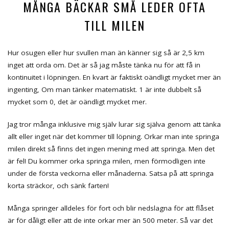
MÅNGA BÄCKAR SMÅ LEDER OFTA
TILL MILEN
Hur osugen eller hur svullen man än känner sig så är 2,5 km
inget att orda om. Det är så jag måste tänka nu för att få in
kontinuitet i löpningen. En kvart är faktiskt oändligt mycket mer än
ingenting, Om man tänker matematiskt. 1 är inte dubbelt så
mycket som 0, det är oändligt mycket mer.
Jag tror många inklusive mig själv lurar sig själva genom att tänka
allt eller inget när det kommer till löpning. Orkar man inte springa
milen direkt så finns det ingen mening med att springa. Men det
är fel! Du kommer orka springa milen, men förmodligen inte
under de första veckorna eller månaderna. Satsa på att springa
korta sträckor, och sänk farten!
Många springer alldeles för fort och blir nedslagna för att flåset
är för dåligt eller att de inte orkar mer än 500 meter. Så var det