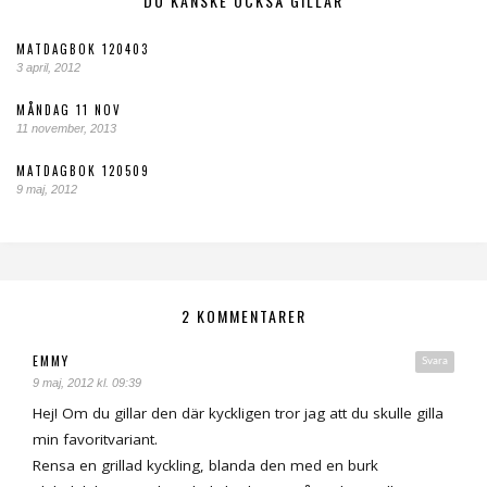
DU KANSKE OCKSÅ GILLAR
MATDAGBOK 120403
3 april, 2012
MÅNDAG 11 NOV
11 november, 2013
MATDAGBOK 120509
9 maj, 2012
2 KOMMENTARER
EMMY
Svara
9 maj, 2012 kl. 09:39
Hej! Om du gillar den där kyckligen tror jag att du skulle gilla
min favoritvariant.
Rensa en grillad kyckling, blanda den med en burk