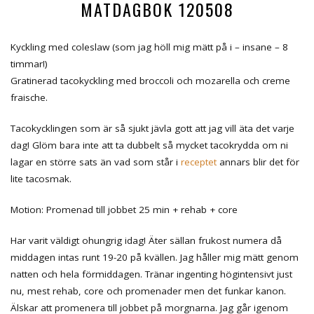
MATDAGBOK 120508
Kyckling med coleslaw (som jag höll mig mätt på i – insane – 8
timmar!)
Gratinerad tacokyckling med broccoli och mozarella och creme
fraische.
Tacokycklingen som är så sjukt jävla gott att jag vill äta det varje
dag! Glöm bara inte att ta dubbelt så mycket tacokrydda om ni
lagar en större sats än vad som står i
receptet
annars blir det för
lite tacosmak.
Motion: Promenad till jobbet 25 min + rehab + core
Har varit väldigt ohungrig idag! Äter sällan frukost numera då
middagen intas runt 19-20 på kvällen. Jag håller mig mätt genom
natten och hela förmiddagen. Tränar ingenting högintensivt just
nu, mest rehab, core och promenader men det funkar kanon.
Älskar att promenera till jobbet på morgnarna. Jag går igenom