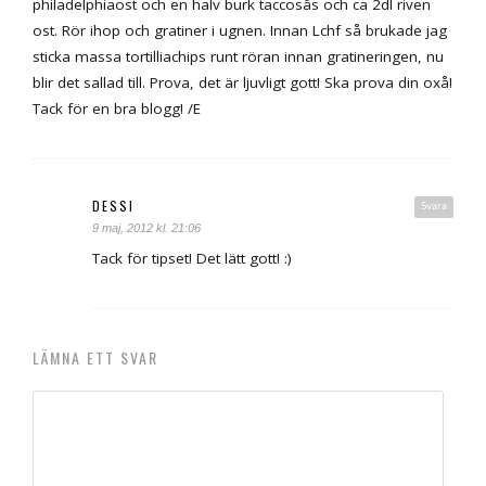
philadelphiaost och en halv burk taccosås och ca 2dl riven
ost. Rör ihop och gratiner i ugnen. Innan Lchf så brukade jag
sticka massa tortilliachips runt röran innan gratineringen, nu
blir det sallad till. Prova, det är ljuvligt gott! Ska prova din oxå!
Tack för en bra blogg! /E
DESSI
Svara
9 maj, 2012 kl. 21:06
Tack för tipset! Det lätt gott! :)
LÄMNA ETT SVAR