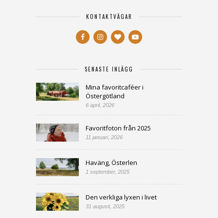
KONTAKTVÄGAR
SENASTE INLÄGG
Mina favoritcaféer i
Östergötland
6 april, 2026
Favoritfoton från 2025
11 januari, 2026
Haväng, Österlen
1 september, 2025
Den verkliga lyxen i livet
31 augusti, 2025