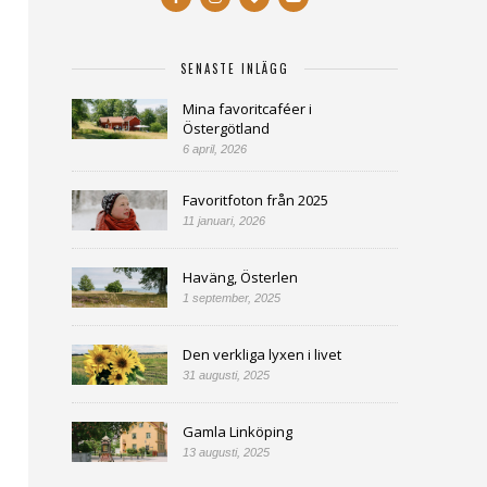
SENASTE INLÄGG
Mina favoritcaféer i
Östergötland
6 april, 2026
Favoritfoton från 2025
11 januari, 2026
Haväng, Österlen
1 september, 2025
Den verkliga lyxen i livet
31 augusti, 2025
Gamla Linköping
13 augusti, 2025