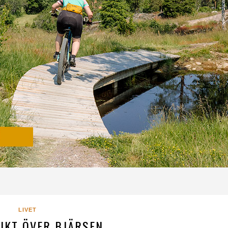
LIVET
IKT ÖVER BJÄRSEN