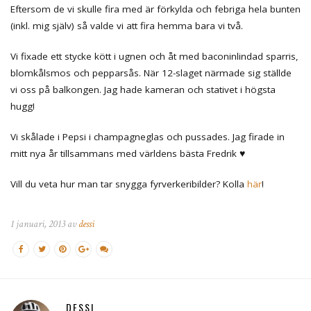
Eftersom de vi skulle fira med är förkylda och febriga hela bunten
(inkl. mig själv) så valde vi att fira hemma bara vi två.
Vi fixade ett stycke kött i ugnen och åt med baconinlindad sparris,
blomkålsmos och pepparsås. När 12-slaget närmade sig ställde
vi oss på balkongen. Jag hade kameran och stativet i högsta
hugg!
Vi skålade i Pepsi i champagneglas och pussades. Jag firade in
mitt nya år tillsammans med världens bästa Fredrik ♥
Vill du veta hur man tar snygga fyrverkeribilder? Kolla
här
!
1 januari, 2013 av
dessi
DESSI