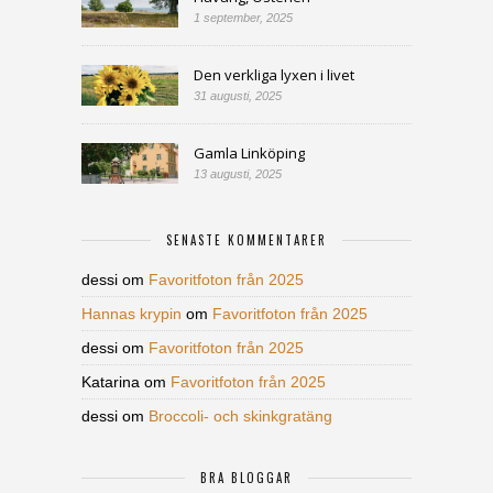
1 september, 2025
Den verkliga lyxen i livet
31 augusti, 2025
Gamla Linköping
13 augusti, 2025
SENASTE KOMMENTARER
dessi
om
Favoritfoton från 2025
Hannas krypin
om
Favoritfoton från 2025
dessi
om
Favoritfoton från 2025
Katarina
om
Favoritfoton från 2025
dessi
om
Broccoli- och skinkgratäng
BRA BLOGGAR