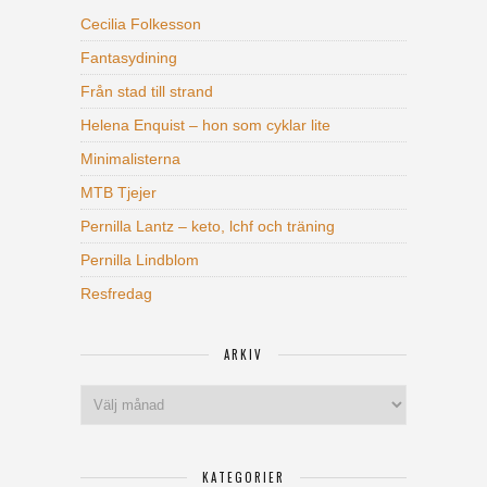
Cecilia Folkesson
Fantasydining
Från stad till strand
Helena Enquist – hon som cyklar lite
Minimalisterna
MTB Tjejer
Pernilla Lantz – keto, lchf och träning
Pernilla Lindblom
Resfredag
ARKIV
Arkiv
KATEGORIER