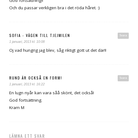
God fortsättning!!
Och du passar verkligen bra i det röda håret. :)
SOFIA - VÄGEN TILL TJEJMILEN
Svara
1 januari, 2013 kl. 10:08
Oj vad hungrig jag blev, såg riktigt gott ut det där!!
RUND ÄR OCKSÅ EN FORM!
Svara
1 januari, 2013 kl. 16:22
En lugn nyår kan vara såå skönt, det också!
God fortsättning.
Kram M
LÄMNA ETT SVAR