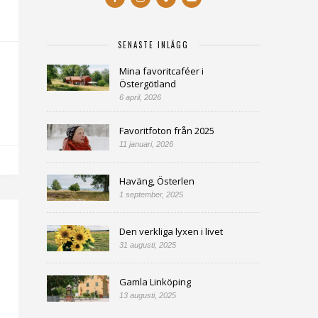
SENASTE INLÄGG
Mina favoritcaféer i
Östergötland
6 april, 2026
Favoritfoton från 2025
11 januari, 2026
Haväng, Österlen
1 september, 2025
Den verkliga lyxen i livet
31 augusti, 2025
Gamla Linköping
13 augusti, 2025