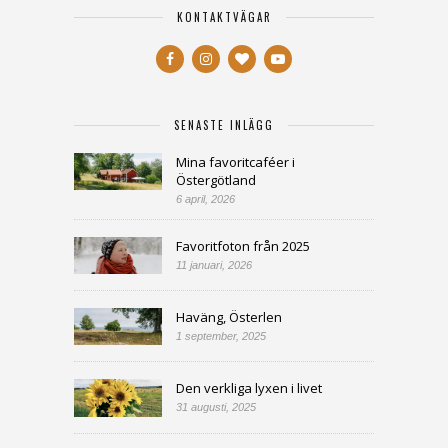
KONTAKTVÄGAR
SENASTE INLÄGG
Mina favoritcaféer i
Östergötland
6 april, 2026
Favoritfoton från 2025
11 januari, 2026
Haväng, Österlen
1 september, 2025
Den verkliga lyxen i livet
31 augusti, 2025