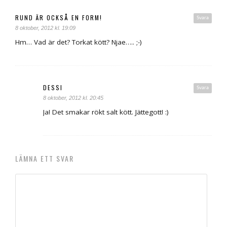
RUND ÄR OCKSÅ EN FORM!
Svara
8 oktober, 2012 kl. 19:09
Hm… Vad är det? Torkat kött? Njae….. ;-)
DESSI
Svara
8 oktober, 2012 kl. 20:45
Ja! Det smakar rökt salt kött. Jättegott! :)
LÄMNA ETT SVAR