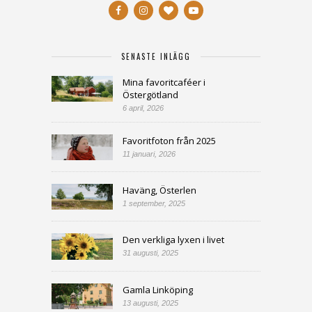
SENASTE INLÄGG
Mina favoritcaféer i
Östergötland
6 april, 2026
Favoritfoton från 2025
11 januari, 2026
Haväng, Österlen
1 september, 2025
Den verkliga lyxen i livet
31 augusti, 2025
Gamla Linköping
13 augusti, 2025