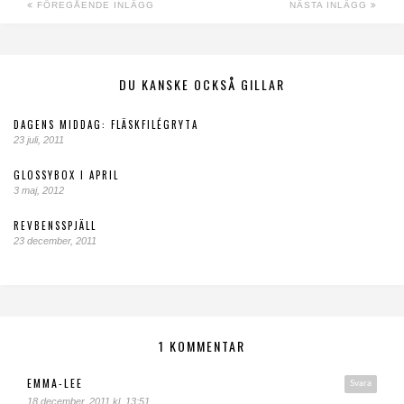
FÖREGÅENDE INLÄGG
NÄSTA INLÄGG
DU KANSKE OCKSÅ GILLAR
DAGENS MIDDAG: FLÄSKFILÉGRYTA
23 juli, 2011
GLOSSYBOX I APRIL
3 maj, 2012
REVBENSSPJÄLL
23 december, 2011
1 KOMMENTAR
EMMA-LEE
Svara
18 december, 2011 kl. 13:51