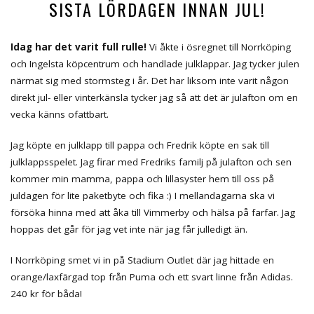
SISTA LÖRDAGEN INNAN JUL!
Idag har det varit full rulle!
Vi åkte i ösregnet till Norrköping
och Ingelsta köpcentrum och handlade julklappar. Jag tycker julen
närmat sig med stormsteg i år. Det har liksom inte varit någon
direkt jul- eller vinterkänsla tycker jag så att det är julafton om en
vecka känns ofattbart.
Jag köpte en julklapp till pappa och Fredrik köpte en sak till
julklappsspelet. Jag firar med Fredriks familj på julafton och sen
kommer min mamma, pappa och lillasyster hem till oss på
juldagen för lite paketbyte och fika :) I mellandagarna ska vi
försöka hinna med att åka till Vimmerby och hälsa på farfar. Jag
hoppas det går för jag vet inte när jag får julledigt än.
I Norrköping smet vi in på Stadium Outlet där jag hittade en
orange/laxfärgad top från Puma och ett svart linne från Adidas.
240 kr för båda!