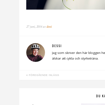
27 juni, 2014 av
dessi
DESSI
Jag som skriver den här bloggen he
älskar att cykla och styrketräna.
FÖREGÅENDE INLÄGG
DU K