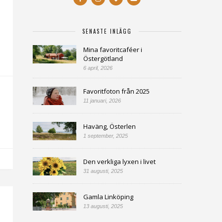
SENASTE INLÄGG
Mina favoritcaféer i
Östergötland
6 april, 2026
Favoritfoton från 2025
11 januari, 2026
Haväng, Österlen
1 september, 2025
Den verkliga lyxen i livet
31 augusti, 2025
Gamla Linköping
13 augusti, 2025