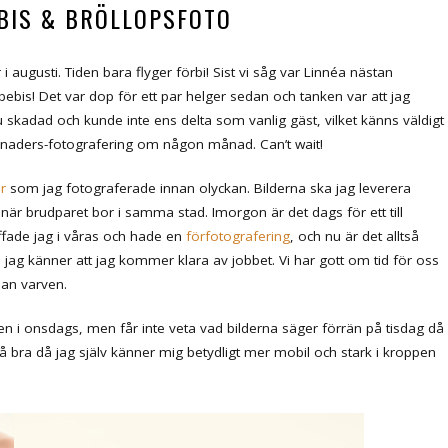
BIS & BRÖLLOPSFOTO
 augusti. Tiden bara flyger förbi! Sist vi såg var Linnéa nästan
bebis! Det var dop för ett par helger sedan och tanken var att jag
u skadad och kunde inte ens delta som vanlig gäst, vilket känns väldigt
månaders-fotografering om någon månad. Can’t wait!
ar
som jag fotograferade innan olyckan. Bilderna ska jag leverera
 när brudparet bor i samma stad. Imorgon är det dags för ett till
ffade jag i våras och hade en
förfotografering
, och nu är det alltså
 jag känner att jag kommer klara av jobbet. Vi har gott om tid för oss
llan varven.
 i onsdags, men får inte veta vad bilderna säger förrän på tisdag då
å bra då jag själv känner mig betydligt mer mobil och stark i kroppen