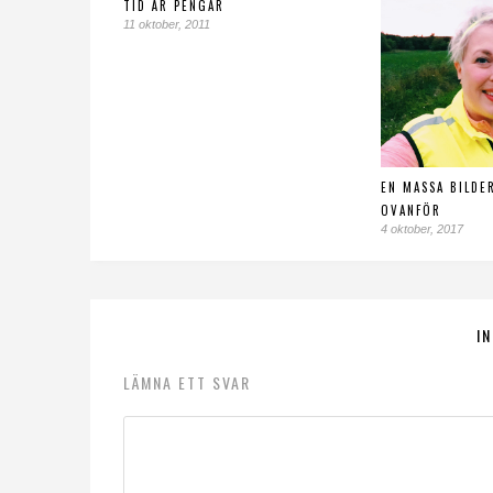
TID ÄR PENGAR
11 oktober, 2011
EN MASSA BILDE
OVANFÖR
4 oktober, 2017
I
LÄMNA ETT SVAR