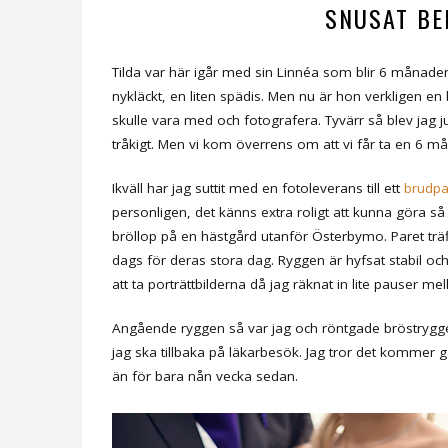
SNUSAT BE
Tilda var här igår med sin Linnéa som blir 6 månader i
nykläckt, en liten spädis. Men nu är hon verkligen en 
skulle vara med och fotografera. Tyvärr så blev jag j
tråkigt. Men vi kom överrens om att vi får ta en 6 
Ikväll har jag suttit med en fotoleverans till ett
brudp
personligen, det känns extra roligt att kunna göra så
bröllop på en hästgård utanför Österbymo. Paret trä
dags för deras stora dag. Ryggen är hyfsat stabil och
att ta porträttbilderna då jag räknat in lite pauser me
Angående ryggen så var jag och röntgade bröstryggen
jag ska tillbaka på läkarbesök. Jag tror det kommer g
än för bara nån vecka sedan.