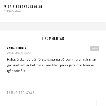
FRIDA & ROBERTS BRÖLLOP
7 augusti, 2011
1 KOMMENTAR
ANNA LINNEA
Svara
2 maj, 2012 kl. 07:41
Haha, älskar de där första dagarna på sommaren när man
går runt och är helt rosa i ansiktet.. påbörjade min bränna
igår också :)
LÄMNA ETT SVAR