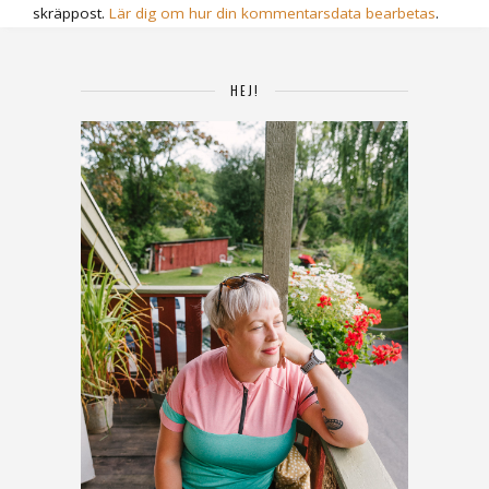
skräppost.
Lär dig om hur din kommentarsdata bearbetas
.
HEJ!