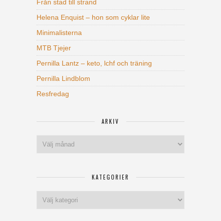
Från stad till strand
Helena Enquist – hon som cyklar lite
Minimalisterna
MTB Tjejer
Pernilla Lantz – keto, lchf och träning
Pernilla Lindblom
Resfredag
ARKIV
Arkiv
KATEGORIER
Kategorier