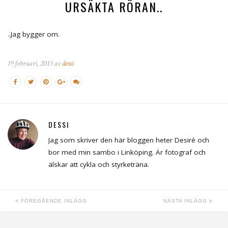
URSÄKTA RÖRAN..
..Jag bygger om.
19 februari, 2013 av
dessi
DESSI
Jag som skriver den här bloggen heter Desiré och
bor med min sambo i Linköping. Är fotograf och
älskar att cykla och styrketräna.
FÖREGÅENDE INLÄGG
NÄSTA INLÄGG