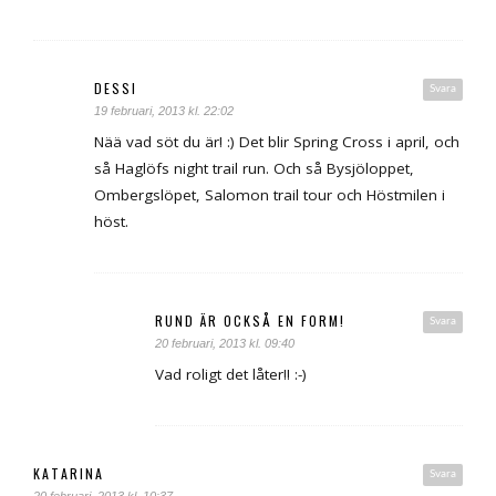
DESSI
Svara
19 februari, 2013 kl. 22:02
Nää vad söt du är! :) Det blir Spring Cross i april, och
så Haglöfs night trail run. Och så Bysjöloppet,
Ombergslöpet, Salomon trail tour och Höstmilen i
höst.
RUND ÄR OCKSÅ EN FORM!
Svara
20 februari, 2013 kl. 09:40
Vad roligt det låter!! :-)
KATARINA
Svara