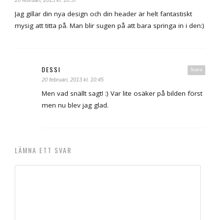
20 februari, 2013 kl. 10:37
Jag gillar din nya design och din header är helt fantastiskt
mysig att titta på. Man blir sugen på att bara springa in i den:)
DESSI
Svara
20 februari, 2013 kl. 10:45
Men vad snällt sagt! :) Var lite osäker på bilden först
men nu blev jag glad.
LÄMNA ETT SVAR