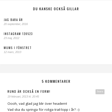
DU KANSKE OCKSÅ GILLAR
JAG BARA ÄR
20 september, 2016
INSTAGRAM 120523
23 maj, 2012
MUMS I FÖNSTRET
12 mars, 2013
5 KOMMENTARER
RUND ÄR OCKSÅ EN FORM!
Svara
19 februari, 2013 kl. 20:45
Oooh, vad glad jag blir över headern!
Vad ska du springa för roliga trail-lopp i år? :-)