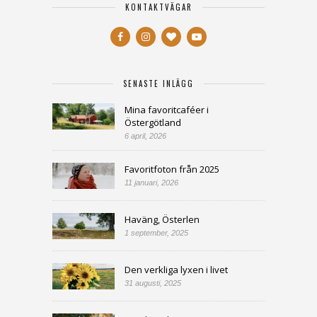
KONTAKTVÄGAR
SENASTE INLÄGG
Mina favoritcaféer i
Östergötland
6 april, 2026
Favoritfoton från 2025
11 januari, 2026
Haväng, Österlen
1 september, 2025
Den verkliga lyxen i livet
31 augusti, 2025