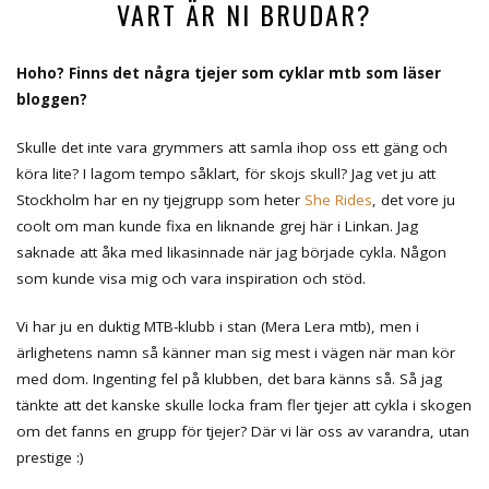
VART ÄR NI BRUDAR?
Hoho? Finns det några tjejer som cyklar mtb som läser
bloggen?
Skulle det inte vara grymmers att samla ihop oss ett gäng och
köra lite? I lagom tempo såklart, för skojs skull? Jag vet ju att
Stockholm har en ny tjejgrupp som heter
She Rides
, det vore ju
coolt om man kunde fixa en liknande grej här i Linkan. Jag
saknade att åka med likasinnade när jag började cykla. Någon
som kunde visa mig och vara inspiration och stöd.
Vi har ju en duktig MTB-klubb i stan (Mera Lera mtb), men i
ärlighetens namn så känner man sig mest i vägen när man kör
med dom. Ingenting fel på klubben, det bara känns så. Så jag
tänkte att det kanske skulle locka fram fler tjejer att cykla i skogen
om det fanns en grupp för tjejer? Där vi lär oss av varandra, utan
prestige :)