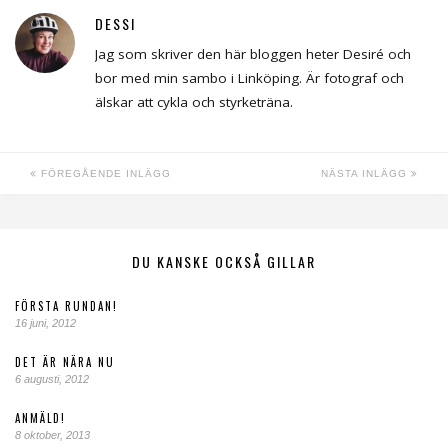
DESSI
Jag som skriver den här bloggen heter Desiré och
bor med min sambo i Linköping. Är fotograf och
älskar att cykla och styrketräna.
FÖREGÅENDE INLÄGG
NÄSTA INLÄGG
DU KANSKE OCKSÅ GILLAR
FÖRSTA RUNDAN!
16 juni, 2012
DET ÄR NÄRA NU
6 augusti, 2012
ANMÄLD!
8 oktober, 2013