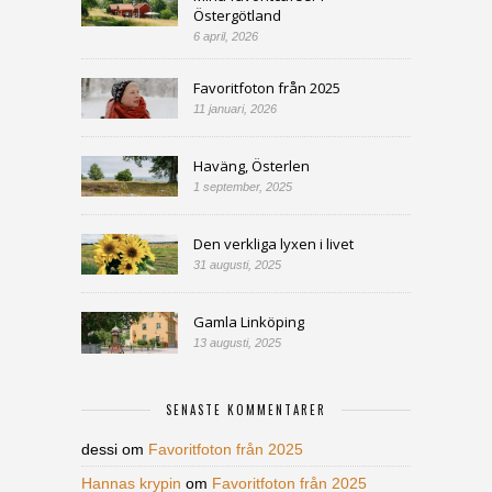
Östergötland
6 april, 2026
Favoritfoton från 2025
11 januari, 2026
Haväng, Österlen
1 september, 2025
Den verkliga lyxen i livet
31 augusti, 2025
Gamla Linköping
13 augusti, 2025
SENASTE KOMMENTARER
dessi
om
Favoritfoton från 2025
Hannas krypin
om
Favoritfoton från 2025