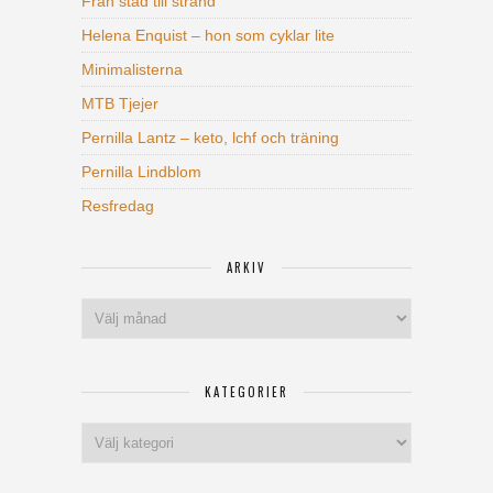
Från stad till strand
Helena Enquist – hon som cyklar lite
Minimalisterna
MTB Tjejer
Pernilla Lantz – keto, lchf och träning
Pernilla Lindblom
Resfredag
ARKIV
Arkiv
KATEGORIER
Kategorier