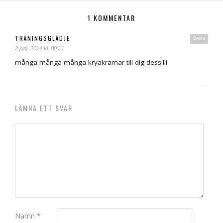
1 KOMMENTAR
TRÄNINGSGLÄDJE
Svara
2 juni, 2014 kl. 00:01
många många många kryakramar till dig dessi!!!
LÄMNA ETT SVAR
Namn
*