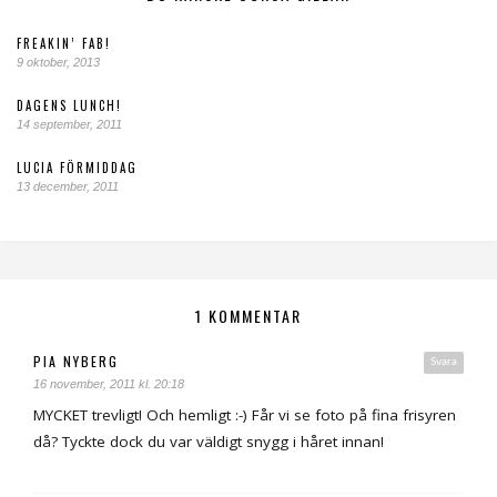
FREAKIN’ FAB!
9 oktober, 2013
DAGENS LUNCH!
14 september, 2011
LUCIA FÖRMIDDAG
13 december, 2011
1 KOMMENTAR
PIA NYBERG
Svara
16 november, 2011 kl. 20:18
MYCKET trevligt! Och hemligt :-) Får vi se foto på fina frisyren
då? Tyckte dock du var väldigt snygg i håret innan!