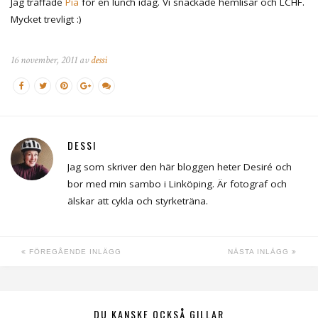
Jag träffade
Pia
för en lunch idag. Vi snackade hemlisar och LCHF.
Mycket trevligt :)
16 november, 2011 av
dessi
DESSI
Jag som skriver den här bloggen heter Desiré och
bor med min sambo i Linköping. Är fotograf och
älskar att cykla och styrketräna.
FÖREGÅENDE INLÄGG
NÄSTA INLÄGG
DU KANSKE OCKSÅ GILLAR