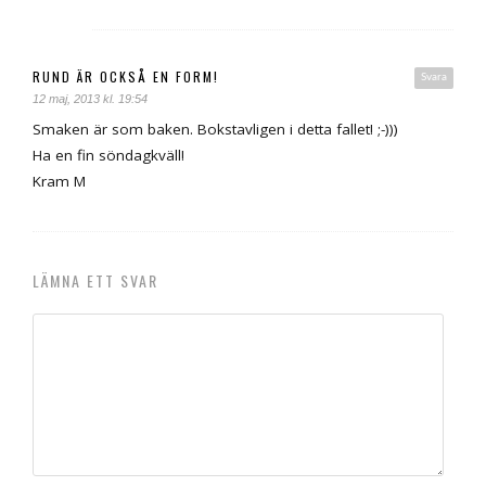
RUND ÄR OCKSÅ EN FORM!
Svara
12 maj, 2013 kl. 19:54
Smaken är som baken. Bokstavligen i detta fallet! ;-)))
Ha en fin söndagkväll!
Kram M
LÄMNA ETT SVAR