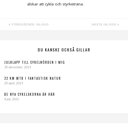
älskar att cykla och styrketräna.
FÖREGÅENDE INLÄGG
NÄSTA INLÄGG
DU KANSKE OCKSÅ GILLAR
JULKLAPP TILL CYKELNÖRDEN I MIG
30 december, 2013
22 KM MTB I FANTASTISK NATUR
20 april, 2013
DE NYA CYKELSKORNA ÄR HÄR
8 juli, 2015