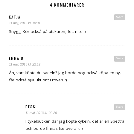
4 KOMMENTARER
KATJA
Svara
11 maj, 2013 kl. 18:31
Snygg! Kör också på utskuren, fett nice :)
EMMA B.
Svara
11 maj, 2013 kl. 22:12
Åh, vart köpte du sadeln? Jag borde nog också köpa en ny.
får också sjuuukt ont i röven. :(
DESSI
Svara
11 maj, 2013 kl. 22:20
I cykelbutiken där jag köpte cykeln, det är en Spectra
och borde finnas lite överallt :)