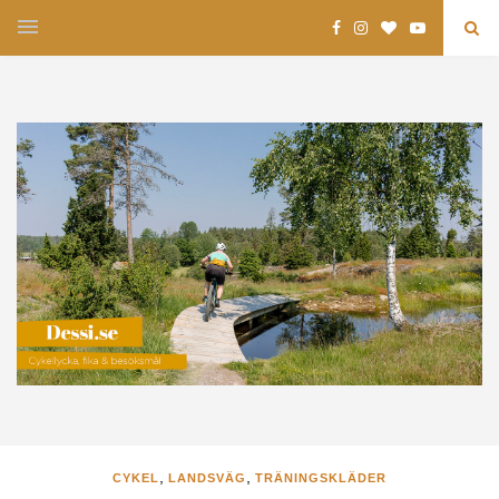
,
,
CYKEL
LANDSVÄG
TRÄNINGSKLÄDER