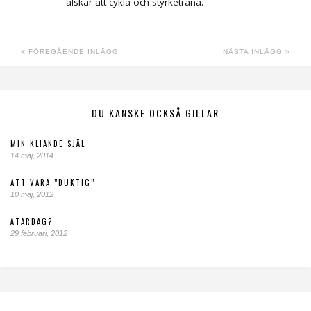
älskar att cykla och styrketräna.
FÖREGÅENDE INLÄGG
NÄSTA INLÄGG
DU KANSKE OCKSÅ GILLAR
MIN KLIANDE SJÄL
14 maj, 2014
ATT VARA ”DUKTIG”
10 maj, 2012
ÄTARDAG?
29 februari, 2012