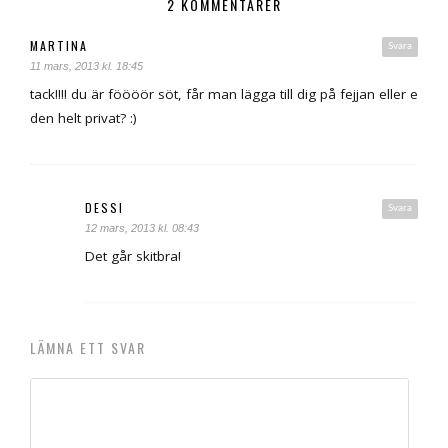
2 KOMMENTARER
MARTINA
Svara
11 mars, 2013 kl. 18:45
tack!!!! du är föööör söt, får man lägga till dig på fejjan eller e
den helt privat? :)
DESSI
Svara
12 mars, 2013 kl. 08:43
Det går skitbra!
LÄMNA ETT SVAR