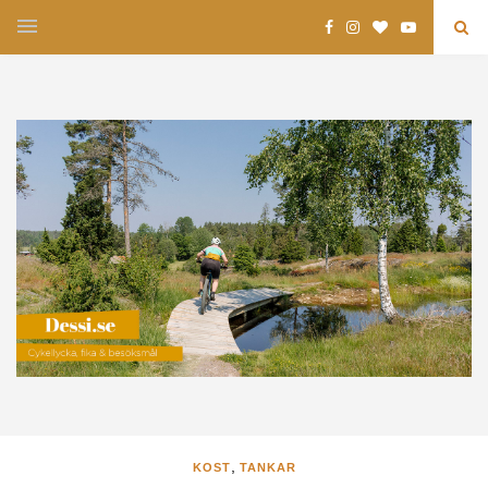
,
KOST
TANKAR