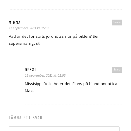
MINNA
Svara
11 september, 2011 kl. 15:37
Vad är det för sorts jordnötssmör på bilden? Ser
supersmarrigt ut!
DESSI
Svara
12 september, 2011 kl. 01:08
Missisippi Belle heter det. Finns på bland annat Ica
Maxi.
LÄMNA ETT SVAR