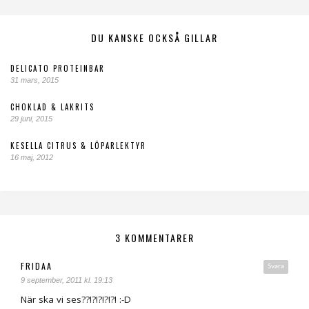
DU KANSKE OCKSÅ GILLAR
DELICATO PROTEINBAR
31 mars, 2015
CHOKLAD & LAKRITS
29 juni, 2015
KESELLA CITRUS & LÖPARLEKTYR
16 maj, 2012
3 KOMMENTARER
FRIDAA
Svara
9 september, 2011 kl. 19:13
När ska vi ses??!?!?!?!?! :-D