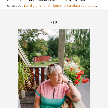
skräppost.
Lär dig om hur din kommentarsdata bearbetas
.
HEJ!