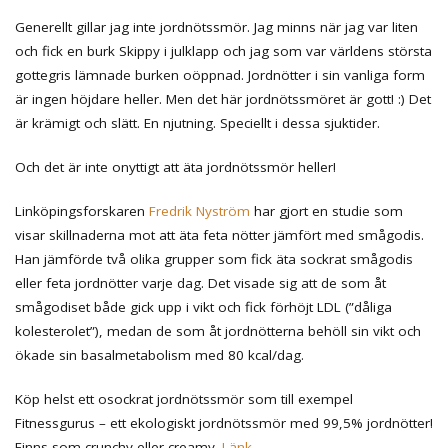
Generellt gillar jag inte jordnötssmör. Jag minns när jag var liten
och fick en burk Skippy i julklapp och jag som var världens största
gottegris lämnade burken oöppnad. Jordnötter i sin vanliga form
är ingen höjdare heller. Men det här jordnötssmöret är gott! :) Det
är krämigt och slätt. En njutning. Speciellt i dessa sjuktider.
Och det är inte onyttigt att äta jordnötssmör heller!
Linköpingsforskaren
Fredrik Nyström
har gjort en studie som
visar skillnaderna mot att äta feta nötter jämfört med smågodis.
Han jämförde två olika grupper som fick äta sockrat smågodis
eller feta jordnötter varje dag. Det visade sig att de som åt
smågodiset både gick upp i vikt och fick förhöjt LDL (”dåliga
kolesterolet”), medan de som åt jordnötterna behöll sin vikt och
ökade sin basalmetabolism med 80 kcal/dag.
Köp helst ett osockrat jordnötssmör som till exempel
Fitnessgurus – ett ekologiskt jordnötssmör med 99,5% jordnötter!
Finns som crunchy eller creamy.
Länk
.