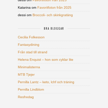
dessi
om
Favoritfoton från 2025
Katarina
om
Favoritfoton från 2025
dessi
om
Broccoli- och skinkgratäng
BRA BLOGGAR
Cecilia Folkesson
Fantasydining
Från stad till strand
Helena Enquist – hon som cyklar lite
Minimalisterna
MTB Tjejer
Pernilla Lantz – keto, lchf och träning
Pernilla Lindblom
Resfredag