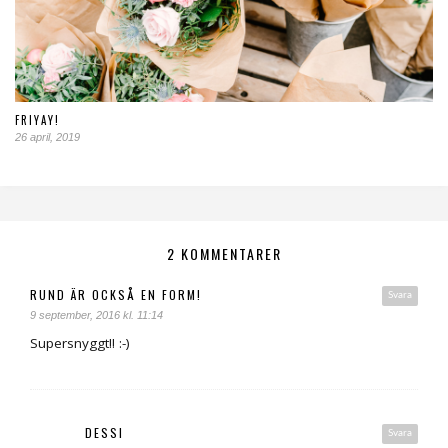
FRIYAY!
26 april, 2019
2 KOMMENTARER
RUND ÄR OCKSÅ EN FORM!
Svara
9 september, 2016 kl. 11:14
Supersnyggt!! :-)
DESSI
Svara