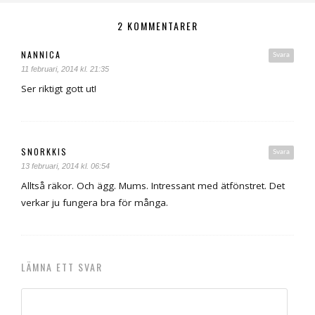
2 KOMMENTARER
NANNICA
Svara
11 februari, 2014 kl. 21:35
Ser riktigt gott ut!
SNORKKIS
Svara
13 februari, 2014 kl. 06:54
Alltså räkor. Och ägg. Mums. Intressant med ätfönstret. Det
verkar ju fungera bra för många.
LÄMNA ETT SVAR