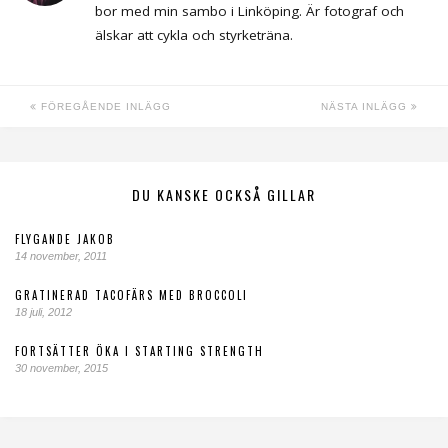
bor med min sambo i Linköping. Är fotograf och
älskar att cykla och styrketräna.
FÖREGÅENDE INLÄGG
NÄSTA INLÄGG
DU KANSKE OCKSÅ GILLAR
FLYGANDE JAKOB
14 november, 2011
GRATINERAD TACOFÄRS MED BROCCOLI
18 juli, 2012
FORTSÄTTER ÖKA I STARTING STRENGTH
30 november, 2015