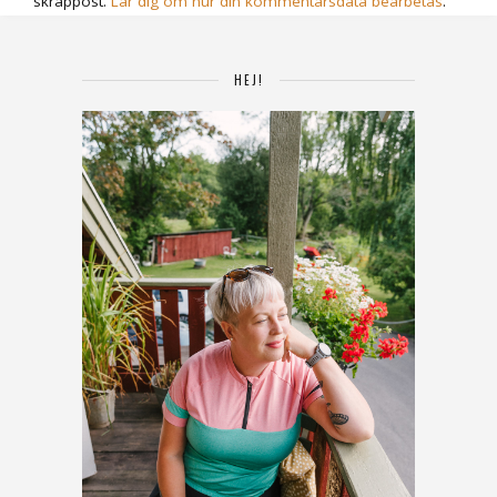
skräppost.
Lär dig om hur din kommentarsdata bearbetas
.
HEJ!