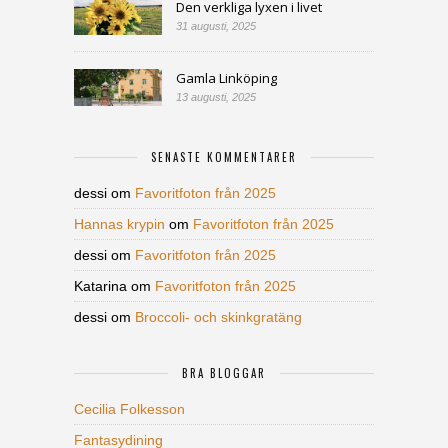
Den verkliga lyxen i livet
31 augusti, 2025
Gamla Linköping
13 augusti, 2025
SENASTE KOMMENTARER
dessi
om
Favoritfoton från 2025
Hannas krypin
om
Favoritfoton från 2025
dessi
om
Favoritfoton från 2025
Katarina
om
Favoritfoton från 2025
dessi
om
Broccoli- och skinkgratäng
BRA BLOGGAR
Cecilia Folkesson
Fantasydining