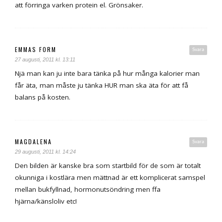
att förringa varken protein el. Grönsaker.
EMMAS FORM
Svara
27 augusti, 2011 kl. 13:11
Njä man kan ju inte bara tänka på hur många kalorier man
får äta, man måste ju tänka HUR man ska äta för att få
balans på kosten.
MAGDALENA
Svara
29 augusti, 2011 kl. 14:24
Den bilden är kanske bra som startbild för de som är totalt
okunniga i kostlära men mättnad är ett komplicerat samspel
mellan bukfyllnad, hormonutsöndring men ffa
hjärna/känsloliv etc!