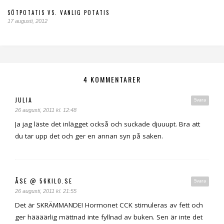
SÖTPOTATIS VS. VANLIG POTATIS
17 augusti, 2012
4 KOMMENTARER
JULIA
Svara
26 augusti, 2011 kl. 12:48
Ja jag läste det inlägget också och suckade djuuupt. Bra att
du tar upp det och ger en annan syn på saken.
ÅSE @ 56KILO.SE
Svara
26 augusti, 2011 kl. 21:55
Det är SKRÄMMANDE! Hormonet CCK stimuleras av fett och
ger häääärlig mättnad inte fyllnad av buken. Sen är inte det