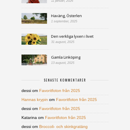
11 januari, 2026
Haväng, Österlen
1 september, 2025
Den verkliga lyxen i livet
31 augusti, 2025
Gamla Linköping
13 augusti, 2025
SENASTE KOMMENTARER
dessi
om
Favoritfoton från 2025
Hannas krypin
om
Favoritfoton från 2025
dessi
om
Favoritfoton från 2025
Katarina
om
Favoritfoton från 2025
dessi
om
Broccoli- och skinkgratäng