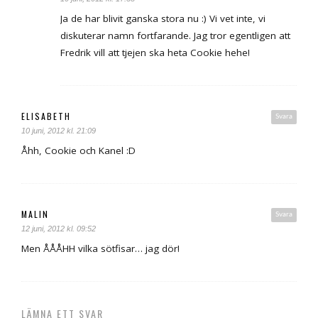
Ja de har blivit ganska stora nu :) Vi vet inte, vi
diskuterar namn fortfarande. Jag tror egentligen att
Fredrik vill att tjejen ska heta Cookie hehe!
ELISABETH
Svara
10 juni, 2012 kl. 21:09
Åhh, Cookie och Kanel :D
MALIN
Svara
12 juni, 2012 kl. 09:52
Men ÅÅÅHH vilka sötfisar… jag dör!
LÄMNA ETT SVAR