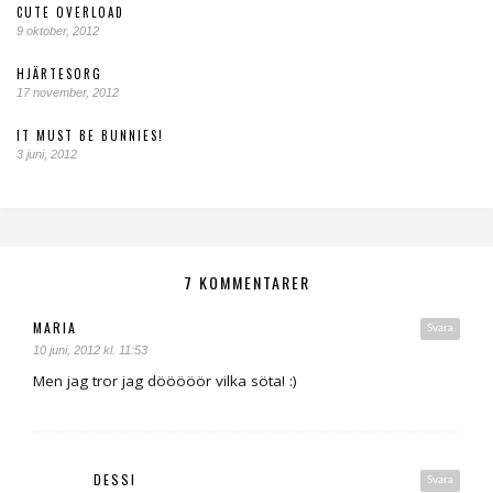
CUTE OVERLOAD
9 oktober, 2012
HJÄRTESORG
17 november, 2012
IT MUST BE BUNNIES!
3 juni, 2012
7 KOMMENTARER
MARIA
Svara
10 juni, 2012 kl. 11:53
Men jag tror jag dööööör vilka söta! :)
DESSI
Svara