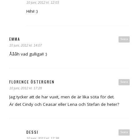
10 juni, 2012 kl. 12:03
Hihi! :)
EMMA
Svara
10 juni, 2012 kl. 14:07
Åååh vad gulliga!! :)
FLORENCE ÖSTERGREN
Svara
10 juni, 2012 kl. 17:28
Jag tycker att de har vuxit, men de är lika söta för det.
Är det Cindy och Ceasar eller Lena och Stefan de heter?
DESSI
Svara
10 juni, 2012 kl. 17:38