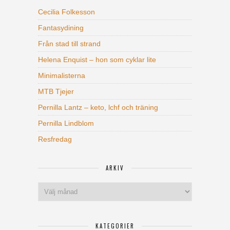
Cecilia Folkesson
Fantasydining
Från stad till strand
Helena Enquist – hon som cyklar lite
Minimalisterna
MTB Tjejer
Pernilla Lantz – keto, lchf och träning
Pernilla Lindblom
Resfredag
ARKIV
Arkiv
KATEGORIER