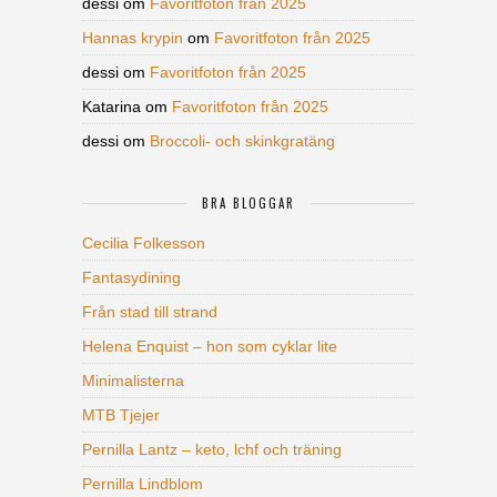
dessi
om
Favoritfoton från 2025
Hannas krypin
om
Favoritfoton från 2025
dessi
om
Favoritfoton från 2025
Katarina
om
Favoritfoton från 2025
dessi
om
Broccoli- och skinkgratäng
BRA BLOGGAR
Cecilia Folkesson
Fantasydining
Från stad till strand
Helena Enquist – hon som cyklar lite
Minimalisterna
MTB Tjejer
Pernilla Lantz – keto, lchf och träning
Pernilla Lindblom