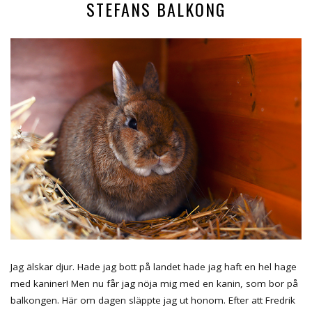
STEFANS BALKONG
Jag älskar djur. Hade jag bott på landet hade jag haft en hel hage
med kaniner! Men nu får jag nöja mig med en kanin, som bor på
balkongen. Här om dagen släppte jag ut honom. Efter att Fredrik