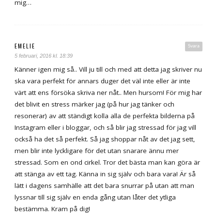
mig…
EMELIE
Svara
5 februari, 2016 kl. 18:39
Känner igen mig så.. Vill ju till och med att detta jag skriver nu
ska vara perfekt för annars duger det väl inte eller är inte
värt att ens försöka skriva ner nåt.. Men hursom! För mig har
det blivit en stress märker jag (på hur jag tänker och
resonerar) av att ständigt kolla alla de perfekta bilderna på
Instagram eller i bloggar, och så blir jag stressad för jag vill
också ha det så perfekt. Så jag shoppar nåt av det jag sett,
men blir inte lyckligare för det utan snarare ännu mer
stressad. Som en ond cirkel. Tror det bästa man kan göra är
att stänga av ett tag. Känna in sig själv och bara vara! Är så
lätt i dagens samhälle att det bara snurrar på utan att man
lyssnar till sig själv en enda gång utan låter det ytliga
bestämma. Kram på dig!