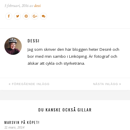
5 februari, 2016 av
dessi
DESSI
Jag som skriver den här bloggen heter Desiré och
bor med min sambo i Linköping. Är fotograf och
älskar att cykla och styrketräna.
FÖREGÅENDE INLÄGG
NÄSTA INLÄGG
DU KANSKE OCKSÅ GILLAR
MARSVIN PÅ KÖPET!
11 mars, 2014