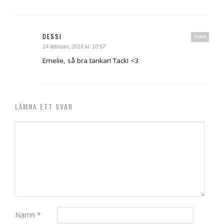
DESSI
Svara
14 februari, 2016 kl. 10:57
Emelie, så bra tankar! Tack! <3
LÄMNA ETT SVAR
Namn
*