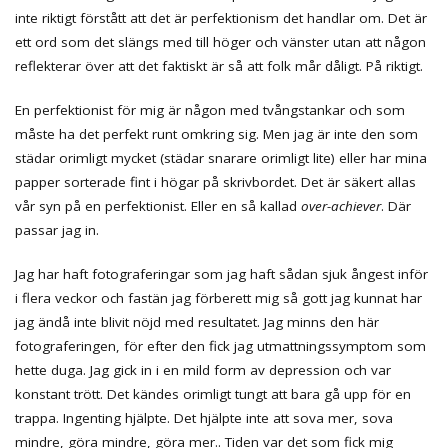
inte riktigt förstått att det är perfektionism det handlar om. Det är
ett ord som det slängs med till höger och vänster utan att någon
reflekterar över att det faktiskt är så att folk mår dåligt. På riktigt.
En perfektionist för mig är någon med tvångstankar och som
måste ha det perfekt runt omkring sig. Men jag är inte den som
städar orimligt mycket (städar snarare orimligt lite) eller har mina
papper sorterade fint i högar på skrivbordet. Det är säkert allas
vår syn på en perfektionist. Eller en så kallad
over-achiever
. Där
passar jag in.
Jag har haft fotograferingar som jag haft sådan sjuk ångest inför
i flera veckor och fastän jag förberett mig så gott jag kunnat har
jag ändå inte blivit nöjd med resultatet. Jag minns den här
fotograferingen, för efter den fick jag utmattningssymptom som
hette duga. Jag gick in i en mild form av depression och var
konstant trött. Det kändes orimligt tungt att bara gå upp för en
trappa. Ingenting hjälpte. Det hjälpte inte att sova mer, sova
mindre, göra mindre, göra mer.. Tiden var det som fick mig