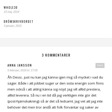
WHOLE30
15 maj, 2014
DRÖMSKRIVBORDET
3 januari, 2015
3 KOMMENTARER
ANNA JANSSON
Svara
5 februari, 2016 kl. 17:05
Åh Dessi.. just nu kan jag känna igen mig så mycket i vad du
säger. Både i att jobbet suger ur den sista energin som finns
men också i att aldrig känna sig nöjd. Jag vill alltid prestera,
alltid leverera. Så nu i en tid då jag verkligen inte gör det
(post-hjärnskakning) så är det så ledsamt. Jag vet att jag inte
behöver det men tror ändå att folk förväntar sig saker av