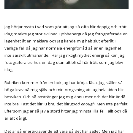
Jag börjar nysta i vad som gör att jag så ofta blir deppig och trött.
Idag märkte jag stor skillnad i jobbenergi då jag fotograferade en
lägenhet åt en mäklare och jag kände mig helt slut efteråt. I
vanliga fall då jag har normala energiförråd så är en lägenhet
inte särskilt utmanande. Har jag riktigt mycket energi så kan jag
fotografera tre hus en dag utan att bli så här trött som jag blev
idag.
Rubriken kommer från en bok jag har börjat läsa. Jag ställer så
höga krav på mig själv och min omgivning att jag hela tiden blir
besviken. Och så anstränger jag mig ännu mer och det blir ändå
inte bra. Fast det blir ju bra, det blir
good enough
. Men inte perfekt.
Eftersom jag är så jävla störd hittar jag minsta lilla fel i allt och då
är allt dåligt.
Det är så energikrävande att vara på det här sättet. Men jag har