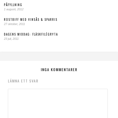
PÅFYLLNING
1 augusti, 2012
ROSTBIFF MED VINSÅS & SPARRIS
27 oktober, 2011
DAGENS MIDDAG: FLÄSKFILÉGRYTA
23 juli, 2011
INGA KOMMENTARER
LÄMNA ETT SVAR