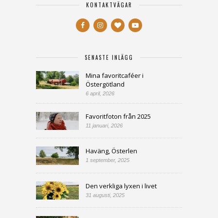
KONTAKTVÄGAR
SENASTE INLÄGG
Mina favoritcaféer i
Östergötland
6 april, 2026
Favoritfoton från 2025
11 januari, 2026
Haväng, Österlen
1 september, 2025
Den verkliga lyxen i livet
31 augusti, 2025