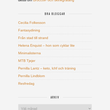
dessi
om
Broccoli- och skinkgratäng
BRA BLOGGAR
Cecilia Folkesson
Fantasydining
Från stad till strand
Helena Enquist – hon som cyklar lite
Minimalisterna
MTB Tjejer
Pernilla Lantz – keto, lchf och träning
Pernilla Lindblom
Resfredag
ARKIV
Arkiv