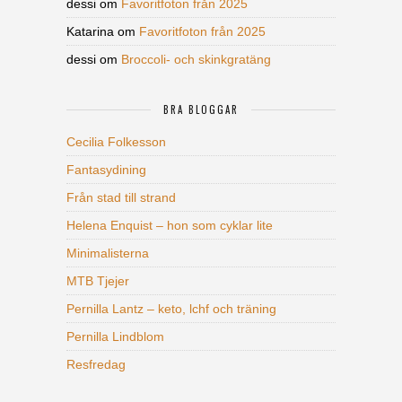
dessi
om
Favoritfoton från 2025
Katarina
om
Favoritfoton från 2025
dessi
om
Broccoli- och skinkgratäng
BRA BLOGGAR
Cecilia Folkesson
Fantasydining
Från stad till strand
Helena Enquist – hon som cyklar lite
Minimalisterna
MTB Tjejer
Pernilla Lantz – keto, lchf och träning
Pernilla Lindblom
Resfredag