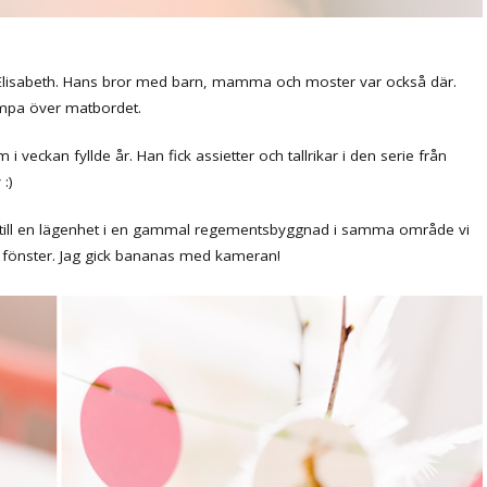
r Elisabeth. Hans bror med barn, mamma och moster var också där.
lampa över matbordet.
i veckan fyllde år. Han fick assietter och tallrikar i den serie från
:)
hon till en lägenhet i en gammal regementsbyggnad i samma område vi
de fönster. Jag gick bananas med kameran!