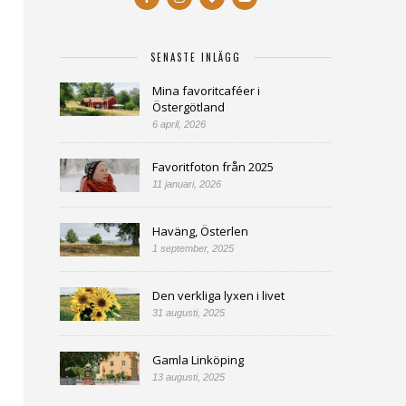
SENASTE INLÄGG
Mina favoritcaféer i
Östergötland
6 april, 2026
Favoritfoton från 2025
11 januari, 2026
Haväng, Österlen
1 september, 2025
Den verkliga lyxen i livet
31 augusti, 2025
Gamla Linköping
13 augusti, 2025