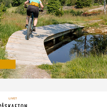
LIVET
PÅSKAFTON