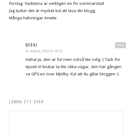
förslag. Vadstena är verkligen en fin sommarstad.
Jag tycker det är mycket kul att läsa din blogg.
Många hälsningar Anette
DESSI
Svara
11 augusti, 2012 kl. 22:31
Haha! Ja, den är ful men också lite rolig :) Tack för
tipset! Vi brukar ta lite olika vägar, den här gången
sa GPS:en över Mjölby. Kul att du gillar bloggen :)
LÄMNA ETT SVAR