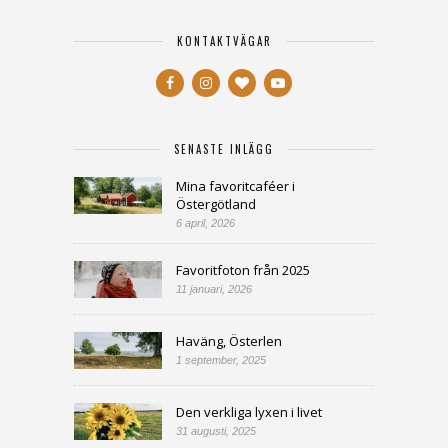
KONTAKTVÄGAR
SENASTE INLÄGG
Mina favoritcaféer i
Östergötland
6 april, 2026
Favoritfoton från 2025
11 januari, 2026
Haväng, Österlen
1 september, 2025
Den verkliga lyxen i livet
31 augusti, 2025