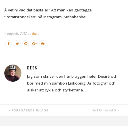
Å vet ni vad det bästa är? Att man kan geotagga
”Potatisrondellen” på Instagram! Mohahahha!
9 augusti, 2012 av
dessi
DESSI
Jag som skriver den här bloggen heter Desiré och
bor med min sambo i Linköping. Är fotograf och
älskar att cykla och styrketräna.
FÖREGÅENDE INLÄGG
NÄSTA INLÄGG