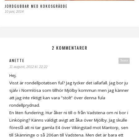
JORDGUBBAR MED KOKOSGRÄDDE
10 juni, 2014
2 KOMMENTARER
ANETTE
Svara
11 augusti, 2012 kl. 22:22
Hej.
Visst är rondellpotatisen ful? Jag tycker det iallafall. Jag bor ju
själv i Normlösa som tillhör Mjölby kommun men jag känner
att jag inte riktigt kan vara ”stolt” över denna fula
rondellprydnad.
En liten fundering. Hur åker ni till o från Vadstena om ni bor i
Linköping? Känns väldigt avigt att åka över Mjölby. Jag skulle
föreslå att ni tar gamla E4 över Vikingstad mot Mantorp, sen
till Skänninge o så 206an till Vadstena. Men det är bara ett