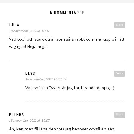
5 KOMMENTARER
JULIA
Svara
18 november, 2011 kl. 13:47
Vad cool och stark du är som så snabbt kommer upp på rätt
väg igen! Hejja hejja!
DESSI
Svara
18 november, 2011 kl. 14:07
Vad snällt! :) Tyvärr är jag fortfarande deppig. :(
PETHRA
Svara
18 november, 2011 kl. 19:07
Åh, kan man få låna den? :-D Jag behöver också en sån