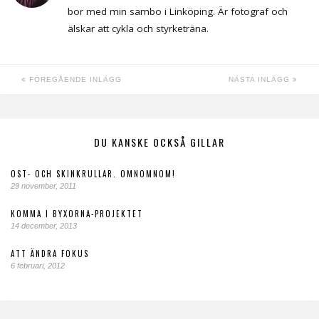
bor med min sambo i Linköping. Är fotograf och
älskar att cykla och styrketräna.
FÖREGÅENDE INLÄGG
NÄSTA INLÄGG
DU KANSKE OCKSÅ GILLAR
OST- OCH SKINKRULLAR. OMNOMNOM!
29 november, 2011
KOMMA I BYXORNA-PROJEKTET
14 december, 2013
ATT ÄNDRA FOKUS
6 februari, 2012