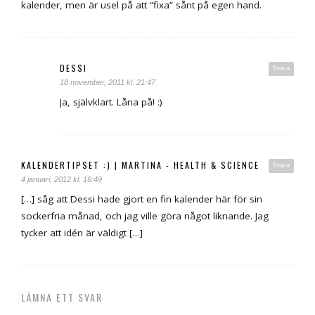
kalender, men är usel på att ”fixa” sånt på egen hand.
DESSI
Svara
18 november, 2011 kl. 21:47
Ja, självklart. Låna på! :)
KALENDERTIPSET :) | MARTINA - HEALTH & SCIENCE
Svara
4 januari, 2012 kl. 16:49
[…] såg att Dessi hade gjort en fin kalender här för sin
sockerfria månad, och jag ville göra något liknande. Jag
tycker att idén är väldigt […]
LÄMNA ETT SVAR