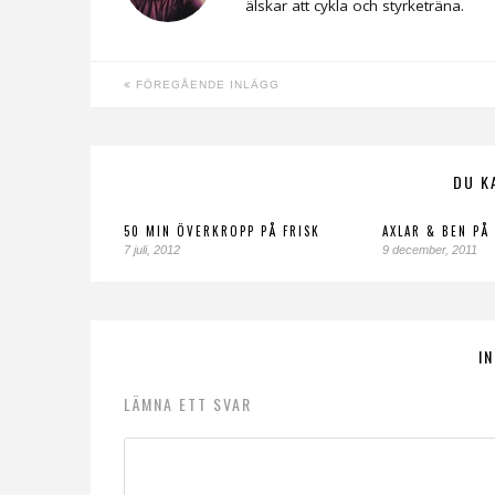
älskar att cykla och styrketräna.
FÖREGÅENDE INLÄGG
DU K
50 MIN ÖVERKROPP PÅ FRISK
AXLAR & BEN PÅ
7 juli, 2012
9 december, 2011
I
LÄMNA ETT SVAR