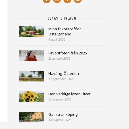
SENASTE INLÄGG
Mina favoritcaféer i
Östergötland
6 april, 2026
Favoritfoton från 2025
11 januari, 2026
Haväng, Österlen
1 september, 2025
Den verkliga lyxen i livet
31 augusti, 2025
Gamla Linköping
13 augusti, 2025