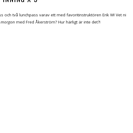
ass och två lunchpass varav ett med favoritinstruktören Erik W! Vet ni
n morgon
med Fred Åkerström? Hur härligt är inte det?!