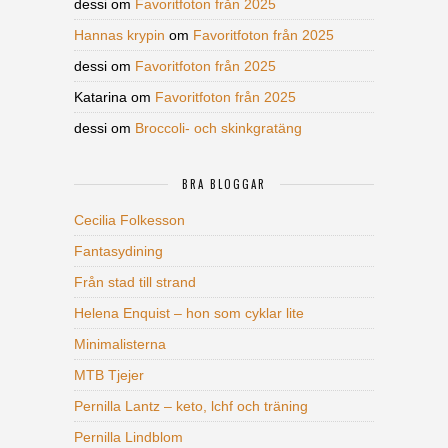
dessi
om
Favoritfoton från 2025
Hannas krypin
om
Favoritfoton från 2025
dessi
om
Favoritfoton från 2025
Katarina
om
Favoritfoton från 2025
dessi
om
Broccoli- och skinkgratäng
BRA BLOGGAR
Cecilia Folkesson
Fantasydining
Från stad till strand
Helena Enquist – hon som cyklar lite
Minimalisterna
MTB Tjejer
Pernilla Lantz – keto, lchf och träning
Pernilla Lindblom