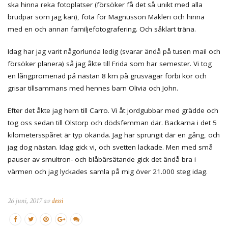
ska hinna reka fotoplatser (försöker få det så unikt med alla
brudpar som jag kan), fota för Magnusson Mäkleri och hinna
med en och annan familjefotografering. Och såklart träna.
Idag har jag varit någorlunda ledig (svarar ändå på tusen mail och
försöker planera) så jag åkte till Frida som har semester. Vi tog
en långpromenad på nästan 8 km på grusvägar förbi kor och
grisar tillsammans med hennes barn Olivia och John.
Efter det åkte jag hem till Carro. Vi åt jordgubbar med grädde och
tog oss sedan till Olstorp och dödsfemman där. Backarna i det 5
kilometersspåret är typ ökända. Jag har sprungit där en gång, och
jag dog nästan. Idag gick vi, och svetten lackade. Men med små
pauser av smultron- och blåbärsätande gick det ändå bra i
värmen och jag lyckades samla på mig över 21.000 steg idag.
26 juni, 2017 av
dessi