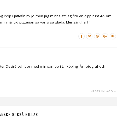
g ihop i jättefin miljö men jag minns att jag fick en dipp runt 4-5 km
 i mål vid pizzerian så var vi så glada. Mer sånt här! :)
ter Desiré och bor med min sambo i Linköping. Är fotograf och
NÄSTA INLÄGG
ANSKE OCKSÅ GILLAR