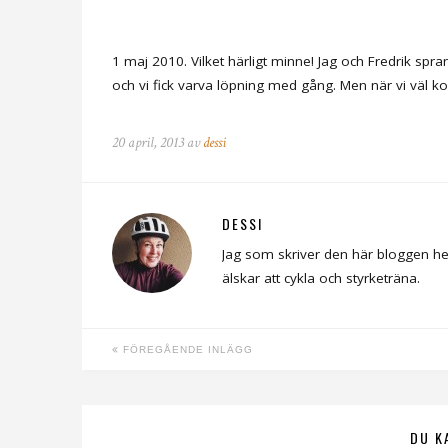
1 maj 2010. Vilket härligt minne! Jag och Fredrik spran
och vi fick varva löpning med gång. Men när vi väl kom
20 april, 2013 av
dessi
DESSI
Jag som skriver den här bloggen he
älskar att cykla och styrketräna.
FÖREGÅENDE INLÄGG
DU K