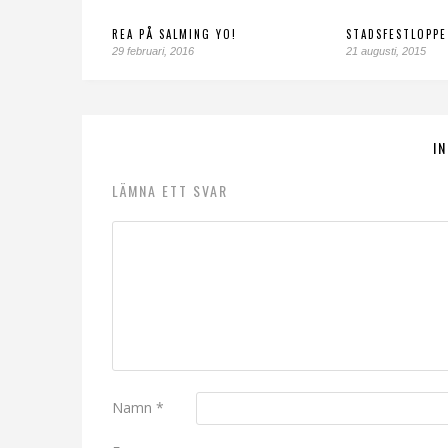
REA PÅ SALMING YO!
STADSFESTLOPPE
29 februari, 2016
21 augusti, 2015
I
LÄMNA ETT SVAR
Namn
*