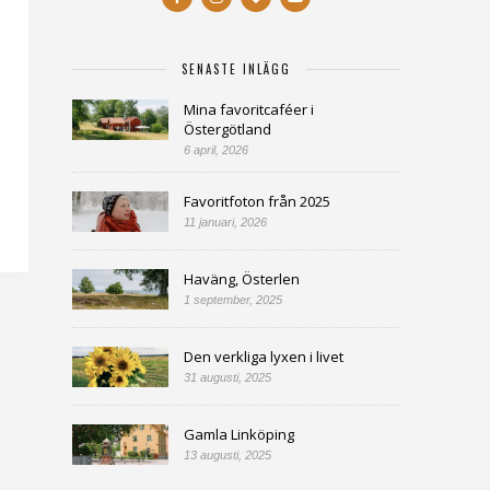
SENASTE INLÄGG
Mina favoritcaféer i
Östergötland
6 april, 2026
Favoritfoton från 2025
11 januari, 2026
Haväng, Österlen
1 september, 2025
Den verkliga lyxen i livet
31 augusti, 2025
Gamla Linköping
13 augusti, 2025